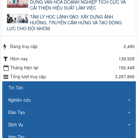
DỰNG VĂN HÓA DOANH NGHIỆP TÍCH CỰC VÀ
CẢI THIỆN HIỆU SUẤT LÀM VIỆC
TÂM LÝ HỌC LÃNH ĐẠO: XÂY DỰNG ẢNH
HƯỞNG, TRUYỀN CẢM HỨNG VÀ TẠO ĐỘNG
LỰC CHO ĐỘI NHÓM
Đang truy cập
2,490
Hôm nay
139,928
Tháng hiện tại
192,448
Tổng lượt truy cập
3,297,866
Tin Tức
Nghiên cứu
Đào Tạo
Dịch Vụ
Hợp Tác