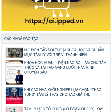
CÁC KHOÁ ĐÀO TẠO
NGUYÊN TẮC ĐỐI THOẠI KHOA HỌC VÀ CHUẨN
MỰC TÂM LÝ VỚI TRẺ VỊ THÀNH NIÊN
KHÓA HỌC HUẤN LUYỆN NÃO BỘ: LÀM CHỦ TÂM
THỨC VÀ TÁI TẠO MẠNG LƯỚI THẦN KINH
CHUYÊN SÂU
KHI CÁC NHÀ KHỞI NGHIỆP LỰA CHỌN "THAO
TÚNG" TÂM LÝ THAY CHO TẠO GIÁ TRỊ.
TÂM LÝ HỌC TỔ CHỨC (I/O PSYCHOLOGY): XÂY