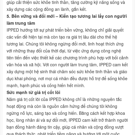
giúp cải thiện sức khỏe tinh thần, tăng cường kỹ năng sống và
xây dựng các cộng đồng an lành, gắn kết.
5. Bền vững và đổi mới – Kiến tạo tương lai lấy con người
làm trung tâm
IPPED hướng tới sự phát triển bền vững, không chỉ giải quyết
các vấn đề hiện tại mà còn tạo ra giá trị lâu dài cho thế hệ
tương lai. Chúng tôi không ngừng đổi mới, linh hoạt thích ứng
với những thay đổi của thời đại, từ việc ứng dụng công nghệ
tiên tiến đến việc thiết kế các chương trình phù hợp với bối cảnh
văn hóa và xã hội. Với con người làm trung tâm, IPPED cam kết
xây dựng một hệ sinh thái chăm sóc sức khỏe tinh thần và giáo
dục khai phóng, nơi mọi cá nhân đều được hỗ trợ để sống khỏe
mạnh, hạnh phúc và cống hiến hết mình.
Sức mạnh từ giá trị cốt lõi
Năm giá trị cốt lõi của IPPED không chỉ là những nguyên tắc
hoạt động mà còn là nguồn cảm hứng để chúng tôi không
ngừng nỗ lực, sáng tạo và cống hiến. Bằng cách kết hợp khoa
học, lòng nhân ái và sự đổi mới, IPPED cam kết trở thành người
bạn đồng hành đáng tin cậy, giúp cá nhân và cộng đồng vượt
qua thách thức, phát triển tiềm năng và hướng tới một cuộc