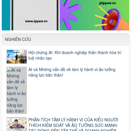
NGHIÊN CỨU
Hội chứng AI: Khi doanh nghiệp thần thánh hóa trí
tuệ nhân tạo
AI và Những vấn đề về tâm lý hành vi ảo tưởng
năng lực bản thân!
PHÂN TÍCH TÂM LÝ HÀNH VI CỦA KIỂU NGƯỜI
THÍCH KIỂM SOÁT VÀ ẢO TƯỞNG SỨC MẠNH:
TÁC ĐỘNG ĐẾN TẬP THỂ VÀ DOANH NGHIỆP