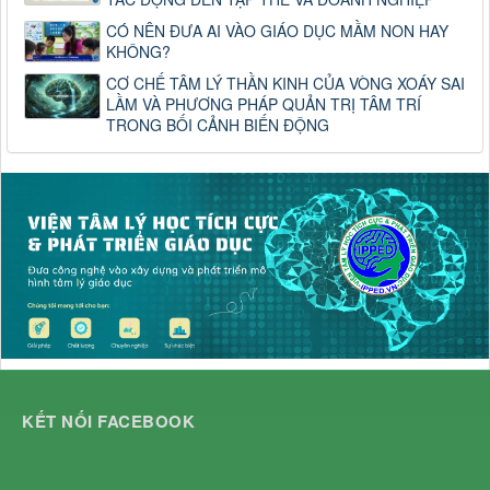
CÓ NÊN ĐƯA AI VÀO GIÁO DỤC MẦM NON HAY
KHÔNG?
CƠ CHẾ TÂM LÝ THẦN KINH CỦA VÒNG XOÁY SAI
LẦM VÀ PHƯƠNG PHÁP QUẢN TRỊ TÂM TRÍ
TRONG BỐI CẢNH BIẾN ĐỘNG
KẾT NỐI FACEBOOK