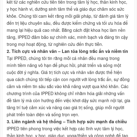
kết từ các nghiên cứu tiên tiến trong tâm lý học, thần kinh học,
y học hành vi, dưỡng sinh tâm thể và giáo dục chăm sóc sức
khỏe. Chúng tôi cam kết rằng mỗi giải pháp, từ đánh giá tâm lý
đến trị liệu chuyên sâu, đều được kiểm chứng và tối ưu hóa để
mang lại hiệu quả cao nhất. Bằng cách đặt khoa học làm nền
tảng, IPPED đảm bảo sự chính xác, minh bạch và đáng tin cậy
trong mọi hoạt động, từ nghiên cứu đến thực tiễn.
2. Tích cực và nhân văn – Lan tỏa lòng trắc ẩn và niềm tin
Tại IPPED, chúng tôi tin rằng mỗi cá nhân đều mang trong
mình tiềm năng vô hạn để phục hồi, phát triển và sống một
cuộc đời ý nghĩa. Giá trị tích cực và nhân văn được thể hiện
qua cách chúng tôi tiếp cận con người với lòng trắc ẩn, sự đồng
cảm và niềm tin sâu sắc vào khả năng vượt qua khó khăn. Các
chương trình của IPPED không chỉ nhằm hóa giải những vấn
đề tâm lý mà còn hướng đến việc khơi dậy sức mạnh nội tại, gia
tăng trí tuệ cảm xúc và nâng cao giá trị sống, giúp mỗi người
phát triển toàn diện và sống trọn vẹn.
3. Liên ngành và hệ thống – Tích hợp sức mạnh đa chiều
IPPED tiên phong trong việc kết hợp các lĩnh vực tâm lý học,
thần kinh học, y học, giáo dục, yoga/thiền và công nghệ để tạo