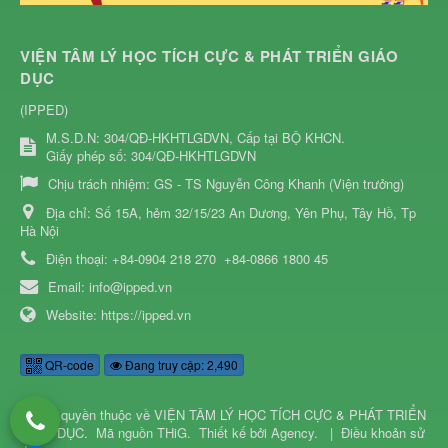
VIỆN TÂM LÝ HỌC TÍCH CỰC & PHÁT TRIỂN GIÁO
DỤC
(IPPED)
M.S.D.N: 304/QĐ-HKHTLGDVN, Cấp tại BỘ KHCN.
Giấy phép số: 304/QĐ-HKHTLGDVN
Chịu trách nhiệm:
GS - TS Nguyễn Công Khanh (Viện trưởng)
Địa chỉ:
Số 15A, hẻm 32/15/23 An Dương, Yên Phụ, Tây Hồ, Tp
Hà Nội
Điện thoại:
+84-0904 218 270
+84-0866 1800 45
Email:
info@ipped.vn
Website:
https://ipped.vn
QR-code
Đang truy cập: 2,490
© Bản quyền thuộc về
VIỆN TÂM LÝ HỌC TÍCH CỰC & PHÁT TRIỂN
GIÁO DỤC
.
Mã nguồn
THiG
.
Thiết kế bởi
Agency
.
|
Điều khoản sử