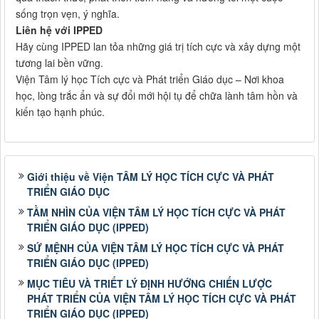
sống trọn vẹn, ý nghĩa.
Liên hệ với IPPED
Hãy cùng IPPED lan tỏa những giá trị tích cực và xây dựng một
tương lai bền vững.
Viện Tâm lý học Tích cực và Phát triển Giáo dục – Nơi khoa
học, lòng trắc ẩn và sự đổi mới hội tụ để chữa lành tâm hồn và
kiến tạo hạnh phúc.
Giới thiệu về Viện TÂM LÝ HỌC TÍCH CỰC VÀ PHÁT
TRIỂN GIÁO DỤC
TẦM NHÌN CỦA VIỆN TÂM LÝ HỌC TÍCH CỰC VÀ PHÁT
TRIỂN GIÁO DỤC (IPPED)
SỨ MỆNH CỦA VIỆN TÂM LÝ HỌC TÍCH CỰC VÀ PHÁT
TRIỂN GIÁO DỤC (IPPED)
MỤC TIÊU VÀ TRIẾT LÝ ĐỊNH HƯỚNG CHIẾN LƯỢC
PHÁT TRIỂN CỦA VIỆN TÂM LÝ HỌC TÍCH CỰC VÀ PHÁT
TRIỂN GIÁO DỤC (IPPED)