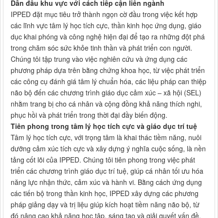
Dẫn đầu khu vực với cách tiếp cận liên ngành
IPPED đặt mục tiêu trở thành ngọn cờ đầu trong việc kết hợp
các lĩnh vực tâm lý học tích cực, thần kinh học ứng dụng, giáo
dục khai phóng và công nghệ hiện đại để tạo ra những đột phá
trong chăm sóc sức khỏe tinh thần và phát triển con người.
Chúng tôi tập trung vào việc nghiên cứu và ứng dụng các
phương pháp dựa trên bằng chứng khoa học, từ việc phát triển
các công cụ đánh giá tâm lý chuẩn hóa, các liệu pháp can thiệp
não bộ đến các chương trình giáo dục cảm xúc – xã hội (SEL)
nhằm trang bị cho cá nhân và cộng đồng khả năng thích nghi,
phục hồi và phát triển trong thời đại đầy biến động.
Tiên phong trong tâm lý học tích cực và giáo dục trí tuệ
Tâm lý học tích cực, với trọng tâm là khai thác tiềm năng, nuôi
dưỡng cảm xúc tích cực và xây dựng ý nghĩa cuộc sống, là nền
tảng cốt lõi của IPPED. Chúng tôi tiên phong trong việc phát
triển các chương trình giáo dục trí tuệ, giúp cá nhân tối ưu hóa
năng lực nhận thức, cảm xúc và hành vi. Bằng cách ứng dụng
các tiến bộ trong thần kinh học, IPPED xây dựng các phương
pháp giảng dạy và trị liệu giúp kích hoạt tiềm năng não bộ, từ
đó nâng cao khả năng học tập, sáng tạo và giải quyết vấn đề.