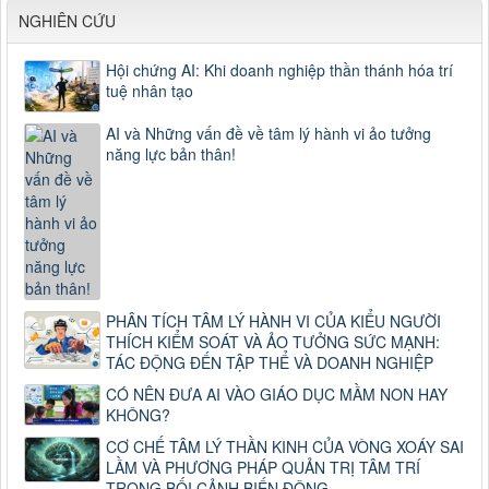
NGHIÊN CỨU
Hội chứng AI: Khi doanh nghiệp thần thánh hóa trí
tuệ nhân tạo
AI và Những vấn đề về tâm lý hành vi ảo tưởng
năng lực bản thân!
PHÂN TÍCH TÂM LÝ HÀNH VI CỦA KIỂU NGƯỜI
THÍCH KIỂM SOÁT VÀ ẢO TƯỞNG SỨC MẠNH:
TÁC ĐỘNG ĐẾN TẬP THỂ VÀ DOANH NGHIỆP
CÓ NÊN ĐƯA AI VÀO GIÁO DỤC MẦM NON HAY
KHÔNG?
CƠ CHẾ TÂM LÝ THẦN KINH CỦA VÒNG XOÁY SAI
LẦM VÀ PHƯƠNG PHÁP QUẢN TRỊ TÂM TRÍ
TRONG BỐI CẢNH BIẾN ĐỘNG