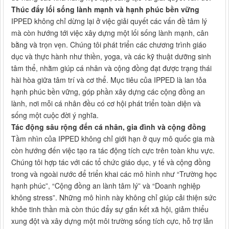
Thúc đẩy lối sống lành mạnh và hạnh phúc bền vững
IPPED không chỉ dừng lại ở việc giải quyết các vấn đề tâm lý
mà còn hướng tới việc xây dựng một lối sống lành mạnh, cân
bằng và trọn vẹn. Chúng tôi phát triển các chương trình giáo
dục và thực hành như thiền, yoga, và các kỹ thuật dưỡng sinh
tâm thể, nhằm giúp cá nhân và cộng đồng đạt được trạng thái
hài hòa giữa tâm trí và cơ thể. Mục tiêu của IPPED là lan tỏa
hạnh phúc bền vững, góp phần xây dựng các cộng đồng an
lành, nơi mỗi cá nhân đều có cơ hội phát triển toàn diện và
sống một cuộc đời ý nghĩa.
Tác động sâu rộng đến cá nhân, gia đình và cộng đồng
Tầm nhìn của IPPED không chỉ giới hạn ở quy mô quốc gia mà
còn hướng đến việc tạo ra tác động tích cực trên toàn khu vực.
Chúng tôi hợp tác với các tổ chức giáo dục, y tế và cộng đồng
trong và ngoài nước để triển khai các mô hình như “Trường học
hạnh phúc”, “Cộng đồng an lành tâm lý” và “Doanh nghiệp
không stress”. Những mô hình này không chỉ giúp cải thiện sức
khỏe tinh thần mà còn thúc đẩy sự gắn kết xã hội, giảm thiểu
xung đột và xây dựng một môi trường sống tích cực, hỗ trợ lẫn