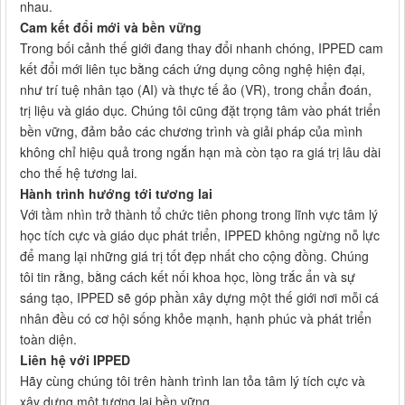
nhau.
Cam kết đổi mới và bền vững
Trong bối cảnh thế giới đang thay đổi nhanh chóng, IPPED cam
kết đổi mới liên tục bằng cách ứng dụng công nghệ hiện đại,
như trí tuệ nhân tạo (AI) và thực tế ảo (VR), trong chẩn đoán,
trị liệu và giáo dục. Chúng tôi cũng đặt trọng tâm vào phát triển
bền vững, đảm bảo các chương trình và giải pháp của mình
không chỉ hiệu quả trong ngắn hạn mà còn tạo ra giá trị lâu dài
cho thế hệ tương lai.
Hành trình hướng tới tương lai
Với tầm nhìn trở thành tổ chức tiên phong trong lĩnh vực tâm lý
học tích cực và giáo dục phát triển, IPPED không ngừng nỗ lực
để mang lại những giá trị tốt đẹp nhất cho cộng đồng. Chúng
tôi tin rằng, bằng cách kết nối khoa học, lòng trắc ẩn và sự
sáng tạo, IPPED sẽ góp phần xây dựng một thế giới nơi mỗi cá
nhân đều có cơ hội sống khỏe mạnh, hạnh phúc và phát triển
toàn diện.
Liên hệ với IPPED
Hãy cùng chúng tôi trên hành trình lan tỏa tâm lý tích cực và
xây dựng một tương lai bền vững.