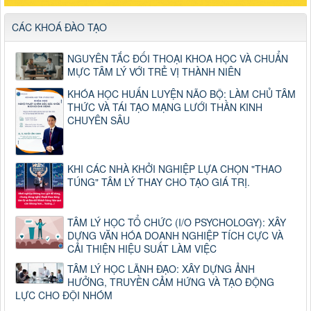
CÁC KHOÁ ĐÀO TẠO
NGUYÊN TẮC ĐỐI THOẠI KHOA HỌC VÀ CHUẨN
MỰC TÂM LÝ VỚI TRẺ VỊ THÀNH NIÊN
KHÓA HỌC HUẤN LUYỆN NÃO BỘ: LÀM CHỦ TÂM
THỨC VÀ TÁI TẠO MẠNG LƯỚI THẦN KINH
CHUYÊN SÂU
KHI CÁC NHÀ KHỞI NGHIỆP LỰA CHỌN "THAO
TÚNG" TÂM LÝ THAY CHO TẠO GIÁ TRỊ.
TÂM LÝ HỌC TỔ CHỨC (I/O PSYCHOLOGY): XÂY
DỰNG VĂN HÓA DOANH NGHIỆP TÍCH CỰC VÀ
CẢI THIỆN HIỆU SUẤT LÀM VIỆC
TÂM LÝ HỌC LÃNH ĐẠO: XÂY DỰNG ẢNH
HƯỞNG, TRUYỀN CẢM HỨNG VÀ TẠO ĐỘNG
LỰC CHO ĐỘI NHÓM