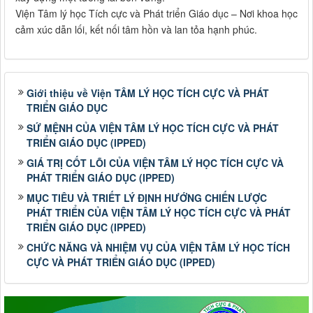
Viện Tâm lý học Tích cực và Phát triển Giáo dục – Nơi khoa học
cảm xúc dẫn lối, kết nối tâm hồn và lan tỏa hạnh phúc.
Giới thiệu về Viện TÂM LÝ HỌC TÍCH CỰC VÀ PHÁT
TRIỂN GIÁO DỤC
SỨ MỆNH CỦA VIỆN TÂM LÝ HỌC TÍCH CỰC VÀ PHÁT
TRIỂN GIÁO DỤC (IPPED)
GIÁ TRỊ CỐT LÕI CỦA VIỆN TÂM LÝ HỌC TÍCH CỰC VÀ
PHÁT TRIỂN GIÁO DỤC (IPPED)
MỤC TIÊU VÀ TRIẾT LÝ ĐỊNH HƯỚNG CHIẾN LƯỢC
PHÁT TRIỂN CỦA VIỆN TÂM LÝ HỌC TÍCH CỰC VÀ PHÁT
TRIỂN GIÁO DỤC (IPPED)
CHỨC NĂNG VÀ NHIỆM VỤ CỦA VIỆN TÂM LÝ HỌC TÍCH
CỰC VÀ PHÁT TRIỂN GIÁO DỤC (IPPED)