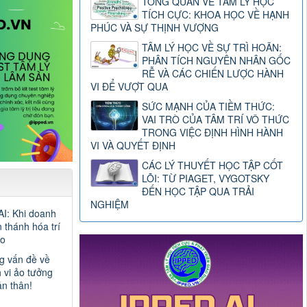
TỔNG QUAN VỀ TÂM LÝ HỌC
TÍCH CỰC: KHOA HỌC VỀ HẠNH
PHÚC VÀ SỰ THỊNH VƯỢNG
TÂM LÝ HỌC VỀ SỰ TRÌ HOÃN:
PHÂN TÍCH NGUYÊN NHÂN GỐC
RỄ VÀ CÁC CHIẾN LƯỢC HÀNH
VI ĐỂ VƯỢT QUA
SỨC MẠNH CỦA TIỀM THỨC:
VAI TRÒ CỦA TÂM TRÍ VÔ THỨC
TRONG VIỆC ĐỊNH HÌNH HÀNH
VI VÀ QUYẾT ĐỊNH
CÁC LÝ THUYẾT HỌC TẬP CỐT
LÕI: TỪ PIAGET, VYGOTSKY
ĐẾN HỌC TẬP QUA TRẢI
NGHIỆM
AI: Khi doanh
 thánh hóa trí
ạo
g vấn đề về
 vi ảo tưởng
ản thân!