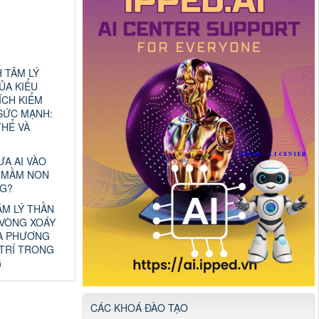
 TÂM LÝ
ỦA KIỂU
ÍCH KIỂM
SỨC MẠNH:
THỂ VÀ
ƯA AI VÀO
 MẦM NON
G?
ÂM LÝ THẦN
 VÒNG XOÁY
VÀ PHƯƠNG
 TRÍ TRONG
G
CÁC KHOÁ ĐÀO TẠO