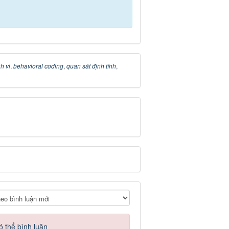
h vi
,
behavioral coding
,
quan sát định tính
,
ó thể bình luận