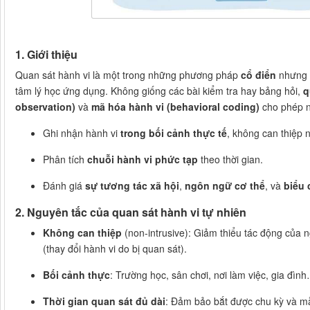
1. Giới thiệu
Quan sát hành vi là một trong những phương pháp
cổ điển
nhưng
tâm lý học ứng dụng. Không giống các bài kiểm tra hay bảng hỏi,
q
observation)
và
mã hóa hành vi (behavioral coding)
cho phép n
Ghi nhận hành vi
trong bối cảnh thực tế
, không can thiệp 
Phân tích
chuỗi hành vi phức tạp
theo thời gian.
Đánh giá
sự tương tác xã hội
,
ngôn ngữ cơ thể
, và
biểu
2. Nguyên tắc của quan sát hành vi tự nhiên
Không can thiệp
(non-intrusive): Giảm thiểu tác động của 
(thay đổi hành vi do bị quan sát).
Bối cảnh thực
: Trường học, sân chơi, nơi làm việc, gia đìn
Thời gian quan sát đủ dài
: Đảm bảo bắt được chu kỳ và mẫu