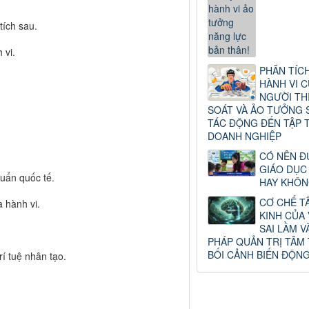
tích sau.
 vi.
PHÂN TÍCH
HÀNH VI C
NGƯỜI TH
SOÁT VÀ ẢO TƯỞNG 
TÁC ĐỘNG ĐẾN TẬP 
DOANH NGHIỆP
CÓ NÊN Đ
GIÁO DỤC
uẩn quốc tế.
HAY KHÔN
CƠ CHẾ T
 hành vi.
KINH CỦA
SAI LẦM 
PHÁP QUẢN TRỊ TÂM
BỐI CẢNH BIẾN ĐỘN
í tuệ nhân tạo.