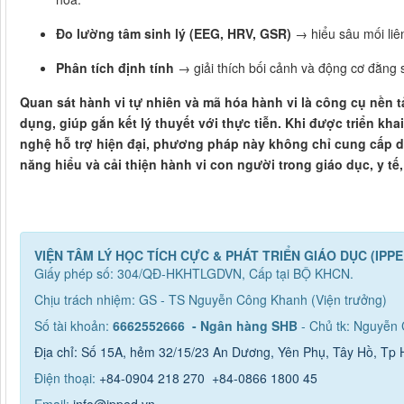
Đo lường tâm sinh lý (EEG, HRV, GSR)
→ hiểu sâu mối liên
Phân tích định tính
→ giải thích bối cảnh và động cơ đằng 
Quan sát hành vi tự nhiên và mã hóa hành vi là
công cụ nền 
dụng, giúp gắn kết lý thuyết với thực tiễn. Khi được triển kha
nghệ hỗ trợ hiện đại
, phương pháp này không chỉ cung cấp dữ
năng hiểu và cải thiện hành vi con người trong giáo dục, y tế,
VIỆN TÂM LÝ HỌC TÍCH CỰC & PHÁT TRIỂN GIÁO DỤC (IPPE
Giấy phép số: 304/QĐ-HKHTLGDVN, Cấp tại BỘ KHCN.
Chịu trách nhiệm: GS - TS Nguyễn Công Khanh (Viện trưởng)
Số tài khoản:
6662552666 - Ngân hàng SHB
- Chủ tk: Nguyễn
Địa chỉ: Số 15A, hẻm 32/15/23 An Dương, Yên Phụ, Tây Hồ, Tp 
Điện thoại:
+84-0904 218 270
+84-0866 1800 45