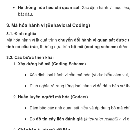
Hệ thống hóa tiêu chí quan sát
: Xác định hành vi mục tiêu
bắt đầu.
3. Mã hóa hành vi (Behavioral Coding)
3.1. Định nghĩa
Mã hóa hành vi là quá trình
chuyển đổi hành vi quan sát được t
tính có cấu trúc
, thường dựa trên
bộ mã (coding scheme)
được t
3.2. Các bước triển khai
Xây dựng bộ mã (Coding Scheme)
Xác định loại hành vi cần mã hóa (ví dụ: biểu cảm vui,
Định nghĩa rõ ràng từng loại hành vi để đảm bảo sự th
Huấn luyện người mã hóa (Coders)
Đảm bảo các nhà quan sát hiểu và áp dụng bộ mã chí
Đo
độ tin cậy liên đánh giá
(
inter-rater reliability
, ví 
Ghi nhận & lưu trữ dữ liệu