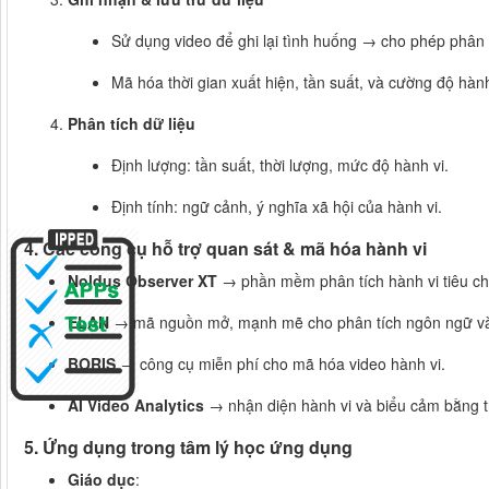
Sử dụng video để ghi lại tình huống → cho phép phân 
Mã hóa thời gian xuất hiện, tần suất, và cường độ hành
Phân tích dữ liệu
Định lượng: tần suất, thời lượng, mức độ hành vi.
Định tính: ngữ cảnh, ý nghĩa xã hội của hành vi.
4. Các công cụ hỗ trợ quan sát & mã hóa hành vi
Noldus Observer XT
→ phần mềm phân tích hành vi tiêu ch
ELAN
→ mã nguồn mở, mạnh mẽ cho phân tích ngôn ngữ và
BORIS
→ công cụ miễn phí cho mã hóa video hành vi.
AI Video Analytics
→ nhận diện hành vi và biểu cảm bằng tr
5. Ứng dụng trong tâm lý học ứng dụng
Giáo dục
: