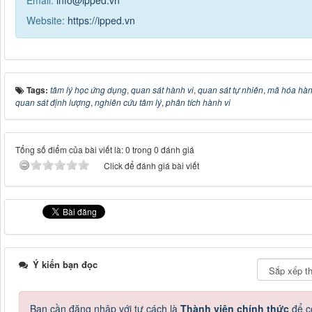
Email:
info@ipped.vn
Website:
https://ipped.vn
Tags:
tâm lý học ứng dụng
,
quan sát hành vi
,
quan sát tự nhiên
,
mã hóa hàn
quan sát định lượng
,
nghiên cứu tâm lý
,
phân tích hành vi
Tổng số điểm của bài viết là: 0 trong 0 đánh giá
Click để đánh giá bài viết
Ý kiến bạn đọc
Bạn cần đăng nhập với tư cách là
Thành viên chính thức
để c