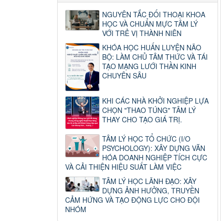
NGUYÊN TẮC ĐỐI THOẠI KHOA
HỌC VÀ CHUẨN MỰC TÂM LÝ
VỚI TRẺ VỊ THÀNH NIÊN
KHÓA HỌC HUẤN LUYỆN NÃO
BỘ: LÀM CHỦ TÂM THỨC VÀ TÁI
TẠO MẠNG LƯỚI THẦN KINH
CHUYÊN SÂU
KHI CÁC NHÀ KHỞI NGHIỆP LỰA
CHỌN "THAO TÚNG" TÂM LÝ
THAY CHO TẠO GIÁ TRỊ.
TÂM LÝ HỌC TỔ CHỨC (I/O
PSYCHOLOGY): XÂY DỰNG VĂN
HÓA DOANH NGHIỆP TÍCH CỰC
VÀ CẢI THIỆN HIỆU SUẤT LÀM VIỆC
TÂM LÝ HỌC LÃNH ĐẠO: XÂY
DỰNG ẢNH HƯỞNG, TRUYỀN
CẢM HỨNG VÀ TẠO ĐỘNG LỰC CHO ĐỘI
NHÓM