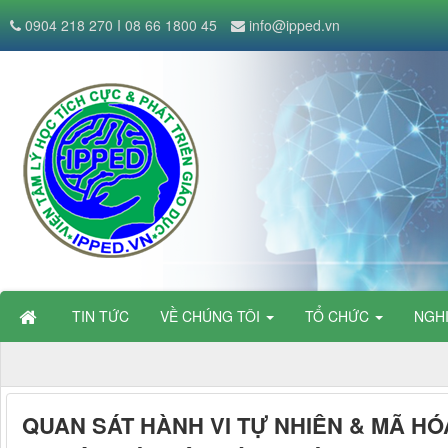
0904 218 270 I 08 66 1800 45
info@ipped.vn
TIN TỨC
VỀ CHÚNG TÔI
TỔ CHỨC
NGH
QUAN SÁT HÀNH VI TỰ NHIÊN & MÃ HÓ