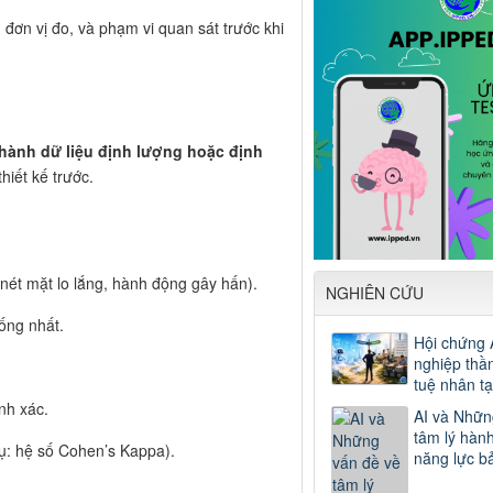
, đơn vị đo, và phạm vi quan sát trước khi
hành dữ liệu định lượng hoặc định
hiết kế trước.
 nét mặt lo lắng, hành động gây hấn).
NGHIÊN CỨU
ống nhất.
Hội chứng 
nghiệp thần
tuệ nhân t
nh xác.
AI và Nhữn
tâm lý hành
dụ: hệ số Cohen’s Kappa).
năng lực b