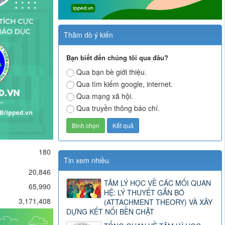
Thăm dò ý kiến
Bạn biết đến chúng tôi qua đâu?
Qua bạn bè giới thiệu.
Qua tìm kiếm google, internet.
Qua mạng xã hội.
Qua truyền thông báo chí.
180
Tin xem nhiều
20,846
TÂM LÝ HỌC VỀ CÁC MỐI QUAN
65,990
HỆ: LÝ THUYẾT GẮN BÓ
3,171,408
(ATTACHMENT THEORY) VÀ XÂY
DỰNG KẾT NỐI BỀN CHẶT