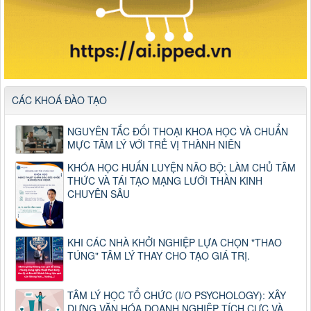
CÁC KHOÁ ĐÀO TẠO
NGUYÊN TẮC ĐỐI THOẠI KHOA HỌC VÀ CHUẨN
MỰC TÂM LÝ VỚI TRẺ VỊ THÀNH NIÊN
KHÓA HỌC HUẤN LUYỆN NÃO BỘ: LÀM CHỦ TÂM
THỨC VÀ TÁI TẠO MẠNG LƯỚI THẦN KINH
CHUYÊN SÂU
KHI CÁC NHÀ KHỞI NGHIỆP LỰA CHỌN "THAO
TÚNG" TÂM LÝ THAY CHO TẠO GIÁ TRỊ.
TÂM LÝ HỌC TỔ CHỨC (I/O PSYCHOLOGY): XÂY
DỰNG VĂN HÓA DOANH NGHIỆP TÍCH CỰC VÀ