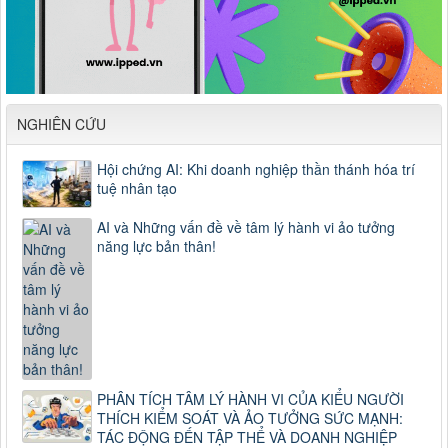
NGHIÊN CỨU
Hội chứng AI: Khi doanh nghiệp thần thánh hóa trí
tuệ nhân tạo
AI và Những vấn đề về tâm lý hành vi ảo tưởng
năng lực bản thân!
PHÂN TÍCH TÂM LÝ HÀNH VI CỦA KIỂU NGƯỜI
THÍCH KIỂM SOÁT VÀ ẢO TƯỞNG SỨC MẠNH:
TÁC ĐỘNG ĐẾN TẬP THỂ VÀ DOANH NGHIỆP