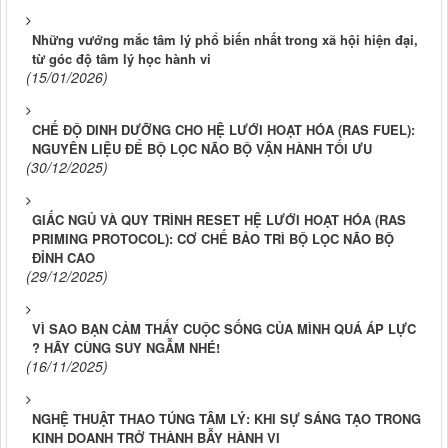
Những vướng mắc tâm lý phổ biến nhất trong xã hội hiện đại,
từ góc độ tâm lý học hành vi
(15/01/2026)
CHẾ ĐỘ DINH DƯỠNG CHO HỆ LƯỚI HOẠT HÓA (RAS FUEL):
NGUYÊN LIỆU ĐỂ BỘ LỌC NÃO BỘ VẬN HÀNH TỐI ƯU
(30/12/2025)
GIẤC NGỦ VÀ QUY TRÌNH RESET HỆ LƯỚI HOẠT HÓA (RAS
PRIMING PROTOCOL): CƠ CHẾ BẢO TRÌ BỘ LỌC NÃO BỘ
ĐỈNH CAO
(29/12/2025)
VÌ SAO BẠN CẢM THẤY CUỘC SỐNG CỦA MÌNH QUÁ ÁP LỰC
? HÃY CÙNG SUY NGẪM NHÉ!
(16/11/2025)
NGHỆ THUẬT THAO TÚNG TÂM LÝ: KHI SỰ SÁNG TẠO TRONG
KINH DOANH TRỞ THÀNH BẪY HÀNH VI