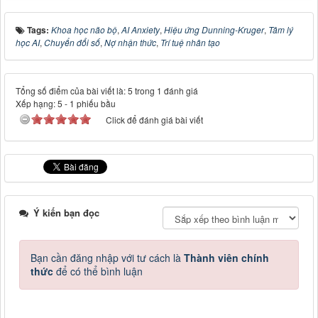
Tags:
Khoa học não bộ
,
AI Anxiety
,
Hiệu ứng Dunning-Kruger
,
Tâm lý
học AI
,
Chuyển đổi số
,
Nợ nhận thức
,
Trí tuệ nhân tạo
Tổng số điểm của bài viết là: 5 trong 1 đánh giá
Xếp hạng:
5
-
1
phiếu bầu
Click để đánh giá bài viết
Ý kiến bạn đọc
Bạn cần đăng nhập với tư cách là
Thành viên chính
thức
để có thể bình luận