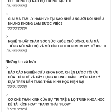
CHẾ ĐỒNG BỘ NÃO BỘ TRONG TẬP THỂ
(01/03/2026)
GIẢI MÃ TÂM LÝ HÀNH VI: TẠI SAO NHIỀU NGƯỜI NÓI NHIỀU
NHƯNG KHÔNG LÀM ĐƯỢC VIỆC?
(03/03/2026)
NGHỆ THUẬT CHĂM SÓC SỨC KHỎE CHỦ ĐỘNG: GIẢI MÃ
TIẾNG NÓI NÃO BỘ VÀ MÔ HÌNH GOLDEN MEMORY TỪ IPPED
(01/03/2026)
Những tin cũ hơn
BÁO CÁO NGHIÊN CỨU KHOA HỌC: CHIẾN LƯỢC TỐI ƯU
HÓA TRÍ NHỚ VÀ XÂY DỰNG KHUNG HUẤN LUYỆN TÂM LÝ
DỰA TRÊN NỀN TẢNG THẦN KINH HỌC HIỆN ĐẠI
(30/01/2026)
CƠ CHẾ THẦN KINH CỦA SỰ TRÌ TRỆ & LỘ TRÌNH KHOA HỌC
ĐỂ TÁI KÍCH HOẠT TRẠNG THÁI "FLOW"
(15/01/2026)