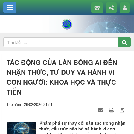
TÁC ĐỘNG CỦA LÀN SÓNG AI ĐẾN
NHẬN THỨC, TƯ DUY VÀ HÀNH VI
CON NGƯỜI: KHOA HỌC VÀ THỰC
TIỄN
Thứ năm - 26/02/2026 21:51
Khám phá sự thay đổi sâu sắc trong nhận
thức, cấu trúc não bộ và hành vi con