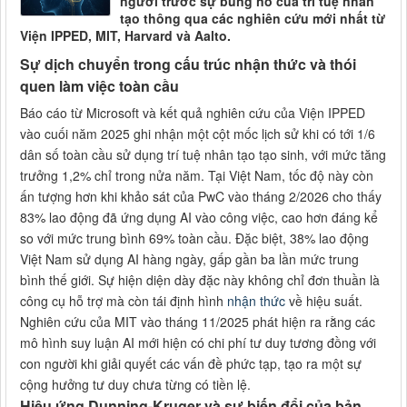
người trước sự bùng nổ của trí tuệ nhân
tạo thông qua các nghiên cứu mới nhất từ
Viện IPPED, MIT, Harvard và Aalto.
Sự dịch chuyển trong cấu trúc nhận thức và thói
quen làm việc toàn cầu
Báo cáo từ Microsoft và kết quả nghiên cứu của Viện IPPED
vào cuối năm 2025 ghi nhận một cột mốc lịch sử khi có tới 1/6
dân số toàn cầu sử dụng trí tuệ nhân tạo tạo sinh, với mức tăng
trưởng 1,2% chỉ trong nửa năm. Tại Việt Nam, tốc độ này còn
ấn tượng hơn khi khảo sát của PwC vào tháng 2/2026 cho thấy
83% lao động đã ứng dụng AI vào công việc, cao hơn đáng kể
so với mức trung bình 69% toàn cầu. Đặc biệt, 38% lao động
Việt Nam sử dụng AI hàng ngày, gấp gần ba lần mức trung
bình thế giới. Sự hiện diện dày đặc này không chỉ đơn thuần là
công cụ hỗ trợ mà còn tái định hình
nhận thức
về hiệu suất.
Nghiên cứu của MIT vào tháng 11/2025 phát hiện ra rằng các
mô hình suy luận AI mới hiện có chi phí tư duy tương đồng với
con người khi giải quyết các vấn đề phức tạp, tạo ra một sự
cộng hưởng tư duy chưa từng có tiền lệ.
Hiệu ứng Dunning-Kruger và sự biến đổi của bản