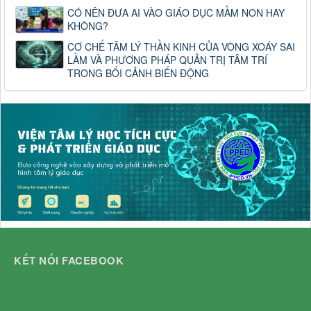
CÓ NÊN ĐƯA AI VÀO GIÁO DỤC MẦM NON HAY
KHÔNG?
CƠ CHẾ TÂM LÝ THẦN KINH CỦA VÒNG XOÁY SAI
LẦM VÀ PHƯƠNG PHÁP QUẢN TRỊ TÂM TRÍ
TRONG BỐI CẢNH BIẾN ĐỘNG
KẾT NỐI FACEBOOK