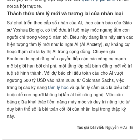
nối xã hội thực tế.
Thách thức tâm lý mới và tương lai của nhân loại
Sự phát triển theo cấp số nhân của AI, theo cảnh báo của Giáo
sư Yoshua Bengio, có thể đưa trí tuệ máy móc ngang tầm con
người chỉ trong vòng 5 năm tới. Điều này đang làm nảy sinh các
hiện tượng tâm lý mới như lo ngại AI (AI Anxiety), sự kháng cự
hoặc thậm chí là kỳ thị AI trong cộng đồng. Chuyên gia
Kaufman lo ngại rằng nếu quyền tiếp cận các công cụ mạnh
mẽ bị giới hạn bởi chi phí, một tầng lớp bất bình đẳng mới về trí
tuệ sẽ hình thành. Với dự báo chi tiêu toàn cầu cho AI vượt
ngưỡng 500 tỷ USD vào năm 2026 từ Goldman Sachs, việc
trang bị các kỹ năng
tâm lý học
và quản lý cảm xúc là điều bắt
buộc để con người không bị lấn át bởi công nghệ. Việc cân
bằng giữa khai thác tiềm năng máy móc và duy trì năng lực tư
duy bản thể sẽ là bài toán cốt lõi của nhân loại trong thập kỷ
này.
Tác giả bài viết:
Nguyễn Hữu Thi