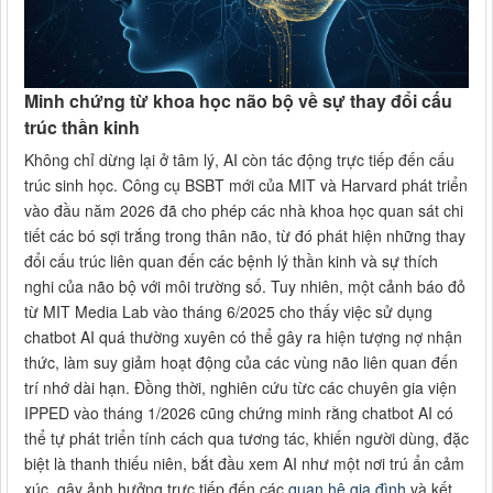
Minh chứng từ khoa học não bộ về sự thay đổi cấu
trúc thần kinh
Không chỉ dừng lại ở tâm lý, AI còn tác động trực tiếp đến cấu
trúc sinh học. Công cụ BSBT mới của MIT và Harvard phát triển
vào đầu năm 2026 đã cho phép các nhà khoa học quan sát chi
tiết các bó sợi trắng trong thân não, từ đó phát hiện những thay
đổi cấu trúc liên quan đến các bệnh lý thần kinh và sự thích
nghi của não bộ với môi trường số. Tuy nhiên, một cảnh báo đỏ
từ MIT Media Lab vào tháng 6/2025 cho thấy việc sử dụng
chatbot AI quá thường xuyên có thể gây ra hiện tượng nợ nhận
thức, làm suy giảm hoạt động của các vùng não liên quan đến
trí nhớ dài hạn. Đồng thời, nghiên cứu từc các chuyên gia viện
IPPED vào tháng 1/2026 cũng chứng minh rằng chatbot AI có
thể tự phát triển tính cách qua tương tác, khiến người dùng, đặc
biệt là thanh thiếu niên, bắt đầu xem AI như một nơi trú ẩn cảm
xúc, gây ảnh hưởng trực tiếp đến các
quan hệ gia đình
và kết