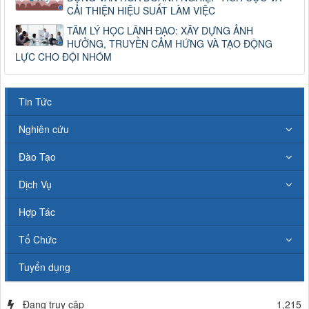
CẢI THIỆN HIỆU SUẤT LÀM VIỆC
TÂM LÝ HỌC LÃNH ĐẠO: XÂY DỰNG ẢNH
HƯỞNG, TRUYỀN CẢM HỨNG VÀ TẠO ĐỘNG
LỰC CHO ĐỘI NHÓM
Tin Tức
Nghiên cứu
Đào Tạo
Dịch Vụ
Hợp Tác
Tổ Chức
Tuyển dụng
Đang truy cập
1,215