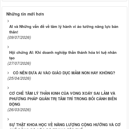
Những tin mới hơn
AI và Những vấn đề về tâm lý hành vi ảo tưởng năng lực bản
thân!
(09/07/2026)
Hội chứng AI: Khi doanh nghiệp thần thánh hóa trí tuệ nhân
tạo
(27/07/2026)
CÓ NÊN ĐƯA AI VÀO GIÁO DỤC MẦM NON HAY KHÔNG?
(25/04/2026)
CƠ CHẾ TÂM LÝ THẦN KINH CỦA VÒNG XOÁY SAI LẦM VÀ
PHƯƠNG PHÁP QUẢN TRỊ TÂM TRÍ TRONG BỐI CẢNH BIẾN
ĐỘNG
(26/03/2026)
SỰ THẬT KHOA HỌC VỀ NĂNG LƯỢNG CỘNG HƯỞNG VÀ CƠ