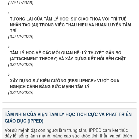
(12/11/2025)
TƯƠNG LAI CỦA TÂM LÝ HỌC: SỰ GIAO THOA VỚI TRÍ TUỆ
NHÂN TẠO (AI) TRONG VIỆC THẤU HIỂU VÀ HUẤN LUYỆN TÂM
TRÍ
(04/12/2025)
TÂM LÝ HỌC VỀ CÁC MỐI QUAN HỆ: LÝ THUYẾT GẮN BÓ
(ATTACHMENT THEORY) VÀ XÂY DỰNG KẾT NỐI BỀN CHẶT
(03/12/2025)
XÂY DỰNG SỰ KIÊN CƯỜNG (RESILIENCE): VƯỢT QUA
NGHỊCH CẢNH BẰNG SỨC MẠNH TÂM LÝ
(02/12/2025)
TẦM NHÌN CỦA VIỆN TÂM LÝ HỌC TÍCH CỰC VÀ PHÁT TRIỂN
GIÁO DỤC (IPPED)
Với sứ mệnh đặt con người làm trung tâm, IPPED cam kết thúc
đẩy lối sống lành mạnh, nâng cao sức khỏe tinh thần và cải thiện