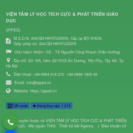
VIỆN TÂM LÝ HỌC TÍCH CỰC & PHÁT TRIỂN GIÁO
DỤC
(IPPED)
M.S.D.N: 304/QĐ-HKHTLGDVN, Cấp tại BỘ KHCN.
Giấy phép số: 304/QĐ-HKHTLGDVN
Chịu trách nhiệm:
GS - TS Nguyễn Công Khanh (Viện trưởng)
Địa chỉ:
Số 15A, hẻm 32/15/23 An Dương, Yên Phụ, Tây Hồ, Tp
Hà Nội
Điện thoại:
+84-0904 218 270
+84-0866 1800 45
Email:
info@ipped.vn
Website:
https://ipped.vn
QR-code
Đang truy cập: 1,215
© Bản quyền thuộc về
VIỆN TÂM LÝ HỌC TÍCH CỰC & PHÁT TRIỂN
GIÁO DỤC
.
Mã nguồn
THiG
.
Thiết kế bởi
Agency
.
|
Điều khoản sử
dụng