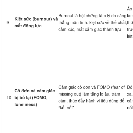
Áp 
Burnout là hội chứng tâm lý do căng
làm
Kiệt sức (burnout) và
9
thẳng mãn tính: kiệt sức về thể chất,
thờ
mất động lực
cảm xúc, mất cảm giác thành tựu
tr
liệ
Cảm giác cô đơn và FOMO (fear of
Đô 
Cô đơn và cảm giác
missing out) làm tăng lo âu, trầm
xa,
10
bị bỏ lại (FOMO,
cảm, thúc đẩy hành vi tiêu dùng để
cảm
loneliness)
“kết nối”
nố