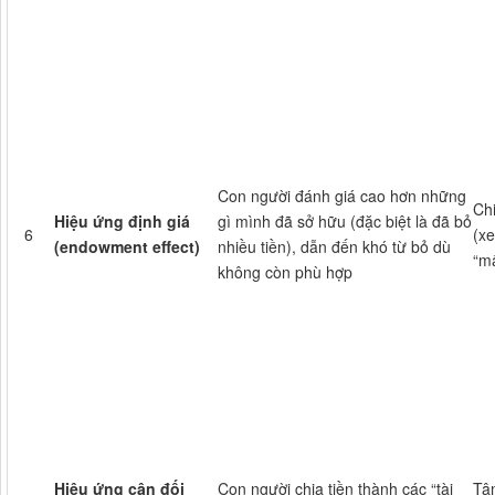
Con người đánh giá cao hơn những
Chi
Hiệu ứng định giá
gì mình đã sở hữu (đặc biệt là đã bỏ
6
(xe
(endowment effect)
nhiều tiền), dẫn đến khó từ bỏ dù
“mấ
không còn phù hợp
Hiệu ứng cân đối
Con người chia tiền thành các “tài
Tâm