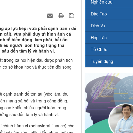
Nghiên cứu
Đào Tạo
Dịch Vụ
ng áp lực kép: vừa phải cạnh tranh để
n cái), vừa phải duy trì hình ảnh cá
Hợp Tác
nh tế biến động, lạm phát, bất ổn
nhiều người luôn trong trạng thái
Tổ Chức
 sâu đến tâm lý và hành vi.
 trong xã hội hiện đại, được phân tích
Tuyển dụng
ên cơ sở khoa học và thực tiễn đời sống
 cạnh tranh để tồn tại (việc làm, thu
trên mạng xã hội và trong cộng đồng.
ăng cao khiến nhiều người luôn trong
ưởng sâu đến tâm lý và hành vi.
i chính hành vi (behavioral finance) cho
ối bởi cảm xúc, thiên kiến nhận thức và