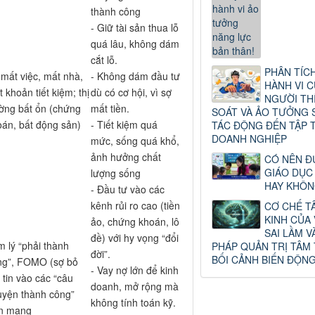
thành công
- Giữ tài sản thua lỗ
quá lâu, không dám
cắt lỗ.
PHÂN TÍCH
mất việc, mất nhà,
- Không dám đầu tư
HÀNH VI C
 khoản tiết kiệm; thị
dù có cơ hội, vì sợ
NGƯỜI TH
ường bất ổn (chứng
mất tiền.
SOÁT VÀ ẢO TƯỞNG 
oán, bất động sản)
- Tiết kiệm quá
TÁC ĐỘNG ĐẾN TẬP 
DOANH NGHIỆP
mức, sống quá khổ,
ảnh hưởng chất
CÓ NÊN Đ
GIÁO DỤC
lượng sống
HAY KHÔN
- Đầu tư vào các
kênh rủi ro cao (tiền
CƠ CHẾ T
KINH CỦA
ảo, chứng khoán, lô
SAI LẦM 
đề) với hy vọng “đổi
 lý “phải thành
PHÁP QUẢN TRỊ TÂM
đời”.
BỐI CẢNH BIẾN ĐỘN
ng”, FOMO (sợ bỏ
- Vay nợ lớn để kinh
, tin vào các “câu
doanh, mở rộng mà
uyện thành công”
không tính toán kỹ.
ên mạng