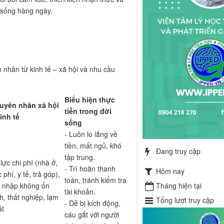
 sống hàng ngày.
 nhân từ kinh tế – xã hội và nhu cầu
Biểu hiện thực
uyên nhân xã hội
tiễn trong đời
inh tế
sống
- Luôn lo lắng về
tiền, mất ngủ, khó
Đang truy cập
tập trung.
lực chi phí (nhà ở,
- Trì hoãn thanh
Hôm nay
 phí, y tế, trả góp),
toán, tránh kiểm tra
Tháng hiện tại
u nhập không ổn
tài khoản.
h, thất nghiệp, lạm
Tổng lượt truy cập
- Dễ bị kích động,
át
cáu gắt với người