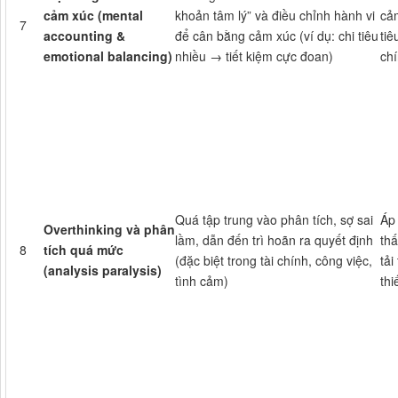
cảm xúc (mental
khoản tâm lý” và điều chỉnh hành vi
cảm
7
accounting &
để cân bằng cảm xúc (ví dụ: chi tiêu
tiê
emotional balancing)
nhiều → tiết kiệm cực đoan)
chí
Quá tập trung vào phân tích, sợ sai
Áp 
Overthinking và phân
lầm, dẫn đến trì hoãn ra quyết định
thấ
8
tích quá mức
(đặc biệt trong tài chính, công việc,
tải
(analysis paralysis)
tình cảm)
thi