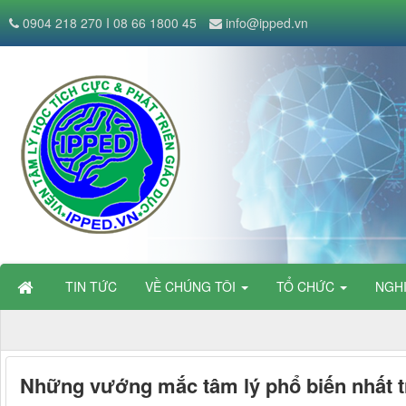
0904 218 270 I 08 66 1800 45
info@ipped.vn
TIN TỨC
VỀ CHÚNG TÔI
TỔ CHỨC
NGH
Những vướng mắc tâm lý phổ biến nhất tr