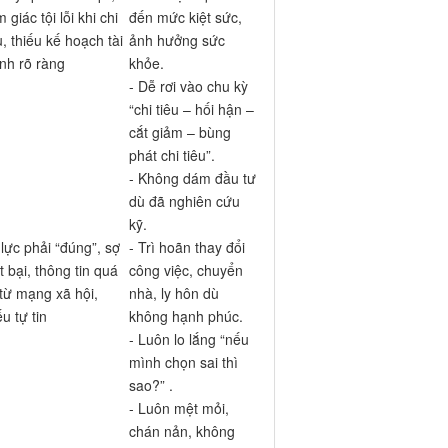
 giác tội lỗi khi chi
đến mức kiệt sức,
u, thiếu kế hoạch tài
ảnh hưởng sức
nh rõ ràng
khỏe.
- Dễ rơi vào chu kỳ
“chi tiêu – hối hận –
cắt giảm – bùng
phát chi tiêu”.
- Không dám đầu tư
dù đã nghiên cứu
kỹ.
lực phải “đúng”, sợ
- Trì hoãn thay đổi
t bại, thông tin quá
công việc, chuyển
 từ mạng xã hội,
nhà, ly hôn dù
ếu tự tin
không hạnh phúc.
- Luôn lo lắng “nếu
mình chọn sai thì
sao?” .
- Luôn mệt mỏi,
chán nản, không