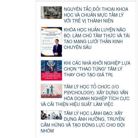
NGUYÊN TẮC ĐỐI THOẠI KHOA
HỌC VÀ CHUẨN MỰC TÂM LÝ
VỚI TRẺ VỊ THÀNH NIÊN
KHÓA HỌC HUẤN LUYỆN NÃO
BỘ: LÀM CHỦ TÂM THỨC VÀ TÁI
TẠO MẠNG LƯỚI THẦN KINH
CHUYÊN SÂU
KHI CÁC NHÀ KHỞI NGHIỆP LỰA
CHỌN "THAO TÚNG" TÂM LÝ
THAY CHO TẠO GIÁ TRỊ.
TÂM LÝ HỌC TỔ CHỨC (I/O
PSYCHOLOGY): XÂY DỰNG VĂN
HÓA DOANH NGHIỆP TÍCH CỰC
VÀ CẢI THIỆN HIỆU SUẤT LÀM VIỆC
TÂM LÝ HỌC LÃNH ĐẠO: XÂY
DỰNG ẢNH HƯỞNG, TRUYỀN
CẢM HỨNG VÀ TẠO ĐỘNG LỰC CHO ĐỘI
NHÓM