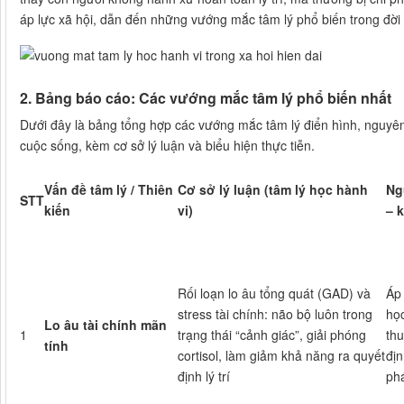
áp lực xã hội, dẫn đến những vướng mắc tâm lý phổ biến trong đời
2. Bảng báo cáo: Các vướng mắc tâm lý phổ biến nhất
Dưới đây là bảng tổng hợp các vướng mắc tâm lý điển hình, nguyên
cuộc sống, kèm cơ sở lý luận và biểu hiện thực tiễn.
Vấn đề tâm lý / Thiên
Cơ sở lý luận (tâm lý học hành
Ng
STT
kiến
vi)
– k
Rối loạn lo âu tổng quát (GAD) và
Áp 
stress tài chính: não bộ luôn trong
học
Lo âu tài chính mãn
1
trạng thái “cảnh giác”, giải phóng
th
tính
cortisol, làm giảm khả năng ra quyết
địn
định lý trí
ph