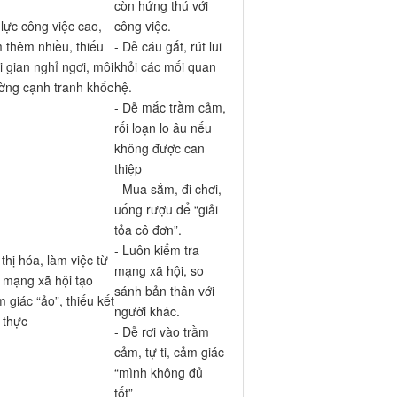
còn hứng thú với
lực công việc cao,
công việc.
 thêm nhiều, thiếu
- Dễ cáu gắt, rút lui
i gian nghỉ ngơi, môi
khỏi các mối quan
ường cạnh tranh khốc
hệ.
t
- Dễ mắc trầm cảm,
rối loạn lo âu nếu
không được can
thiệp
- Mua sắm, đi chơi,
uống rượu để “giải
tỏa cô đơn”.
- Luôn kiểm tra
thị hóa, làm việc từ
mạng xã hội, so
 mạng xã hội tạo
sánh bản thân với
 giác “ảo”, thiếu kết
người khác.
i thực
- Dễ rơi vào trầm
cảm, tự ti, cảm giác
“mình không đủ
tốt”