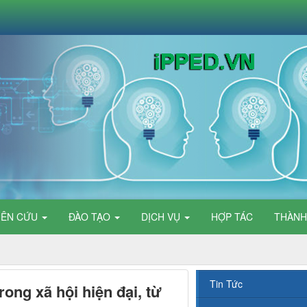
IÊN CỨU
ĐÀO TẠO
DỊCH VỤ
HỢP TÁC
THÀNH
Tin Tức
ong xã hội hiện đại, từ