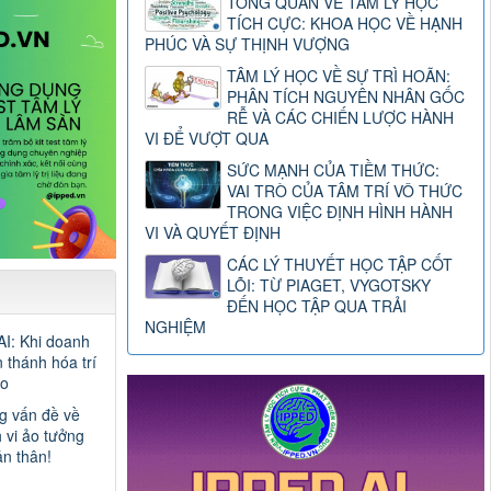
TỔNG QUAN VỀ TÂM LÝ HỌC
TÍCH CỰC: KHOA HỌC VỀ HẠNH
PHÚC VÀ SỰ THỊNH VƯỢNG
TÂM LÝ HỌC VỀ SỰ TRÌ HOÃN:
PHÂN TÍCH NGUYÊN NHÂN GỐC
RỄ VÀ CÁC CHIẾN LƯỢC HÀNH
VI ĐỂ VƯỢT QUA
SỨC MẠNH CỦA TIỀM THỨC:
VAI TRÒ CỦA TÂM TRÍ VÔ THỨC
TRONG VIỆC ĐỊNH HÌNH HÀNH
VI VÀ QUYẾT ĐỊNH
CÁC LÝ THUYẾT HỌC TẬP CỐT
LÕI: TỪ PIAGET, VYGOTSKY
ĐẾN HỌC TẬP QUA TRẢI
NGHIỆM
AI: Khi doanh
 thánh hóa trí
ạo
g vấn đề về
 vi ảo tưởng
ản thân!