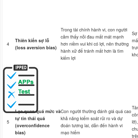
Trong tài chính hành vi, con người
Sợ 
cảm thấy nỗi đau mất mát mạnh
Thiên kiến sợ lỗ
mất
4
hơn niềm vui khi có lợi, nên thường
(loss aversion bias)
tr
hành xử để tránh mất hơn là tìm
kh
kiếm lợi
Tâm
Lạc quan quá mức và
Con người thường đánh giá quá cao
cô
tự tin thái quá
khả năng kiểm soát rủi ro và dự
5
lỡ)
(overconfidence
đoán tương lai, dẫn đến hành vi
ch
bias)
mạo hiểm
tr