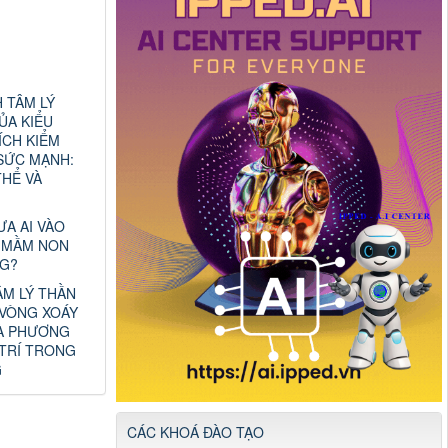
 TÂM LÝ
ỦA KIỂU
ÍCH KIỂM
SỨC MẠNH:
THỂ VÀ
ƯA AI VÀO
 MẦM NON
G?
ÂM LÝ THẦN
 VÒNG XOÁY
VÀ PHƯƠNG
 TRÍ TRONG
G
CÁC KHOÁ ĐÀO TẠO