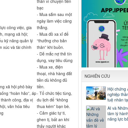
thân vì chuyện tiền
bạc
- Mua sắm sau một
ngày làm việc căng
lực công việc, gia
thẳng.
h, mạng xã hội;
- Mua đồ xa xỉ để
ếu kỹ năng quản lý
“thưởng cho bản
m xúc và tài chính
thân” khi buồn.
- Dễ mắc nợ thẻ tín
dụng, vay tiêu dùng
- Mua xe, điện
thoại, nhà hàng đắt
NGHIÊN CỨU
tiền dù không đủ
ng xã hội phô bày
tiền.
Hội chứng 
 sống “hoàn hảo”, áp
- Tổ chức tiệc tùng,
nghiệp thần
 thành công, địa vị
du lịch để “không
tuệ nhân t
hội, văn hóa tiêu
thua kém” bạn bè.
AI và Nhữn
ng
- Cảm giác tự ti,
tâm lý hành
năng lực b
ghen tị, bất an khi
thấy người khác