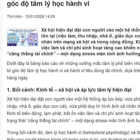
góc độ tâm lý học hành vi
Thứ năm - 15/01/2026 14:29
Xã hội hiện đại đặt con người vào một hệ thố
tồn tại (việc làm, thu nhập, nhà ở, giáo dục co
nhân trên mạng xã hội và trong cộng đồng. Ki
việc làm và chi phí sinh hoạt tăng cao khiến 
“căng thẳng tài chính” – một dạng stress mãn tính ảnh hưởng
Dưới đây là bảng báo cáo về những vướng mắc tâm lý phổ biến nhất
từ góc độ tâm lý học hành vi và hành vi tiêu dùng tài chính, dựa tr
hàng ngày
1. Bối cảnh: Kinh tế – xã hội và áp lực tâm lý hiện đại
Xã hội hiện đại đặt con người vào một hệ thống áp lực kép: vừa phải
nhập, nhà ở, giáo dục con cái), vừa phải duy trì hình ảnh cá nhân 
Kinh tế biến động, lạm phát, bất ổn việc làm và chi phí sinh hoạt t
trạng thái “căng thẳng tài chính” – một dạng stress mãn tính ảnh h
Trong bối cảnh đó, tâm lý học hành vi (behavioral psychology) và tà
thấy con người không hành xử hoàn toàn lý trí, mà thường bị chi ph