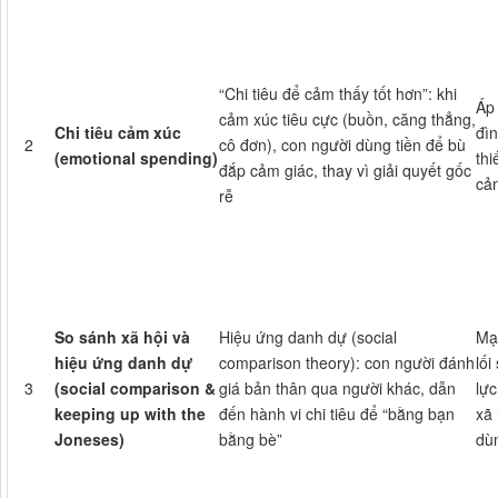
“Chi tiêu để cảm thấy tốt hơn”: khi
Áp 
cảm xúc tiêu cực (buồn, căng thẳng,
Chi tiêu cảm xúc
đìn
2
cô đơn), con người dùng tiền để bù
(emotional spending)
thi
đắp cảm giác, thay vì giải quyết gốc
cả
rễ
So sánh xã hội và
Hiệu ứng danh dự (social
Mạ
hiệu ứng danh dự
comparison theory): con người đánh
lối
3
(social comparison &
giá bản thân qua người khác, dẫn
lực
keeping up with the
đến hành vi chi tiêu để “bằng bạn
xã 
Joneses)
bằng bè”
dù