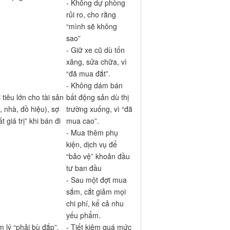
- Không dự phòng
rủi ro, cho rằng
“mình sẽ không
sao”
- Giữ xe cũ dù tốn
xăng, sửa chữa, vì
“đã mua đắt”.
- Không dám bán
 tiêu lớn cho tài sản
bất động sản dù thị
, nhà, đồ hiệu), sợ
trường xuống, vì “đã
t giá trị” khi bán đi
mua cao”.
- Mua thêm phụ
kiện, dịch vụ để
“bảo vệ” khoản đầu
tư ban đầu
- Sau một đợt mua
sắm, cắt giảm mọi
chi phí, kể cả nhu
yếu phẩm.
 lý “phải bù đắp”,
- Tiết kiệm quá mức