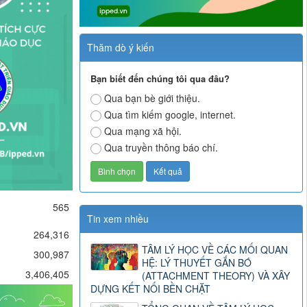
Thăm dò ý kiến
Bạn biết đến chúng tôi qua đâu?
Qua bạn bè giới thiệu.
Qua tìm kiếm google, internet.
Qua mạng xã hội.
Qua truyền thông báo chí.
565
Tin xem nhiều
264,316
TÂM LÝ HỌC VỀ CÁC MỐI QUAN
300,987
HỆ: LÝ THUYẾT GẮN BÓ
3,406,405
(ATTACHMENT THEORY) VÀ XÂY
DỰNG KẾT NỐI BỀN CHẶT