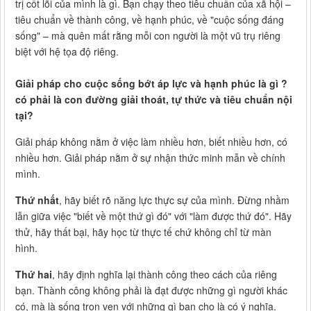
trị cốt lõi của mình là gì. Bạn chạy theo tiêu chuẩn của xã hội –
tiêu chuẩn về thành công, về hạnh phúc, về "cuộc sống đáng
sống" – mà quên mất rằng mỗi con người là một vũ trụ riêng
biệt với hệ tọa độ riêng.
Giải pháp cho cuộc sống bớt áp lực và hạnh phúc là gì ?
có phải là con đường giải thoát, tự thức và tiêu chuẩn nội
tại?
Giải pháp không nằm ở việc làm nhiều hơn, biết nhiều hơn, có
nhiều hơn. Giải pháp nằm ở sự nhận thức minh mẫn về chính
mình.
Thứ nhất
, hãy biết rõ năng lực thực sự của mình. Đừng nhầm
lẫn giữa việc "biết về một thứ gì đó" với "làm được thứ đó". Hãy
thử, hãy thất bại, hãy học từ thực tế chứ không chỉ từ màn
hình.
Thứ hai
, hãy định nghĩa lại thành công theo cách của riêng
bạn. Thành công không phải là đạt được những gì người khác
có, mà là sống trọn vẹn với những gì bạn cho là có ý nghĩa.