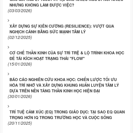
NHƯNG KHÔNG LÀM ĐƯỢC VIỆC?
(03/03/2026)
XÂY DỰNG SỰ KIÊN CƯỜNG (RESILIENCE): VƯỢT QUA
NGHỊCH CẢNH BẰNG SỨC MẠNH TÂM LÝ
(02/12/2025)
CƠ CHẾ THẦN KINH CỦA SỰ TRÌ TRỆ & LỘ TRÌNH KHOA HỌC
ĐỂ TÁI KÍCH HOẠT TRẠNG THÁI "FLOW"
(15/01/2026)
BÁO CÁO NGHIÊN CỨU KHOA HỌC: CHIẾN LƯỢC TỐI ƯU
HÓA TRÍ NHỚ VÀ XÂY DỰNG KHUNG HUẤN LUYỆN TÂM LÝ
DỰA TRÊN NỀN TẢNG THẦN KINH HỌC HIỆN ĐẠI
(30/01/2026)
TRÍ TUỆ CẢM XÚC (EQ) TRONG GIÁO DỤC: TẠI SAO EQ QUAN
TRỌNG HƠN IQ TRONG TRƯỜNG HỌC VÀ CUỘC SỐNG
(20/11/2025)