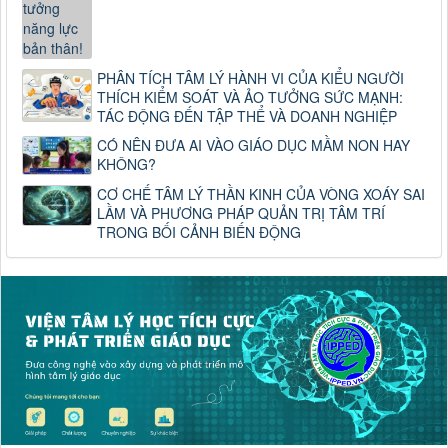
PHÂN TÍCH TÂM LÝ HÀNH VI CỦA KIỂU NGƯỜI
THÍCH KIỂM SOÁT VÀ ẢO TƯỞNG SỨC MẠNH:
TÁC ĐỘNG ĐẾN TẬP THỂ VÀ DOANH NGHIỆP
CÓ NÊN ĐƯA AI VÀO GIÁO DỤC MẦM NON HAY
KHÔNG?
CƠ CHẾ TÂM LÝ THẦN KINH CỦA VÒNG XOÁY SAI
LẦM VÀ PHƯƠNG PHÁP QUẢN TRỊ TÂM TRÍ
TRONG BỐI CẢNH BIẾN ĐỘNG