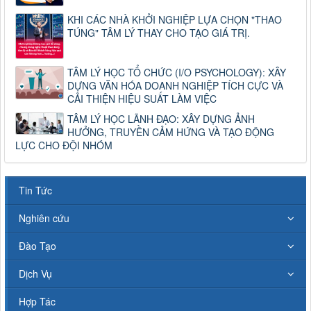
KHI CÁC NHÀ KHỞI NGHIỆP LỰA CHỌN "THAO
TÚNG" TÂM LÝ THAY CHO TẠO GIÁ TRỊ.
TÂM LÝ HỌC TỔ CHỨC (I/O PSYCHOLOGY): XÂY
DỰNG VĂN HÓA DOANH NGHIỆP TÍCH CỰC VÀ
CẢI THIỆN HIỆU SUẤT LÀM VIỆC
TÂM LÝ HỌC LÃNH ĐẠO: XÂY DỰNG ẢNH
HƯỞNG, TRUYỀN CẢM HỨNG VÀ TẠO ĐỘNG
LỰC CHO ĐỘI NHÓM
Tin Tức
Nghiên cứu
Đào Tạo
Dịch Vụ
Hợp Tác