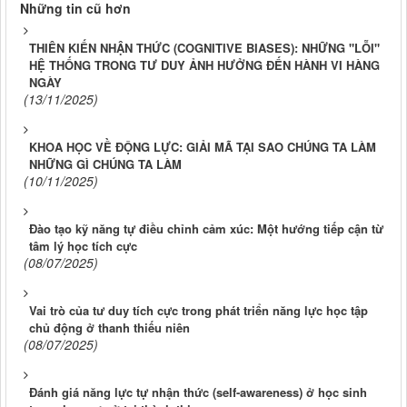
Những tin cũ hơn
THIÊN KIẾN NHẬN THỨC (COGNITIVE BIASES): NHỮNG "LỖI"
HỆ THỐNG TRONG TƯ DUY ẢNH HƯỞNG ĐẾN HÀNH VI HÀNG
NGÀY
(13/11/2025)
KHOA HỌC VỀ ĐỘNG LỰC: GIẢI MÃ TẠI SAO CHÚNG TA LÀM
NHỮNG GÌ CHÚNG TA LÀM
(10/11/2025)
Đào tạo kỹ năng tự điều chỉnh cảm xúc: Một hướng tiếp cận từ
tâm lý học tích cực
(08/07/2025)
Vai trò của tư duy tích cực trong phát triển năng lực học tập
chủ động ở thanh thiếu niên
(08/07/2025)
Đánh giá năng lực tự nhận thức (self-awareness) ở học sinh