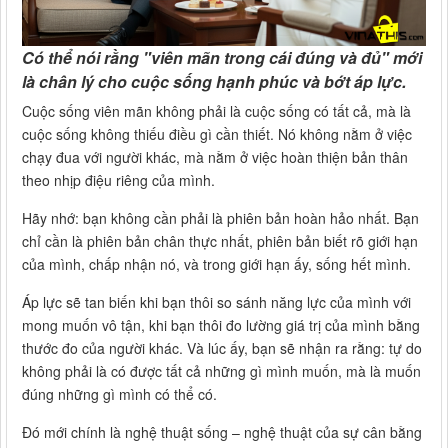
Có thể nói rằng "
viên mãn trong cái đúng và đủ
" mới
là chân lý cho cuộc sống hạnh phúc và bớt áp lực.
Cuộc sống viên mãn không phải là cuộc sống có tất cả, mà là
cuộc sống không thiếu điều gì cần thiết. Nó không nằm ở việc
chạy đua với người khác, mà nằm ở việc hoàn thiện bản thân
theo nhịp điệu riêng của mình.
Hãy nhớ: bạn không cần phải là phiên bản hoàn hảo nhất. Bạn
chỉ cần là phiên bản chân thực nhất, phiên bản biết rõ giới hạn
của mình, chấp nhận nó, và trong giới hạn ấy, sống hết mình.
Áp lực sẽ tan biến khi bạn thôi so sánh năng lực của mình với
mong muốn vô tận, khi bạn thôi đo lường giá trị của mình bằng
thước đo của người khác. Và lúc ấy, bạn sẽ nhận ra rằng: tự do
không phải là có được tất cả những gì mình muốn, mà là muốn
đúng những gì mình có thể có.
Đó mới chính là nghệ thuật sống – nghệ thuật của sự cân bằng