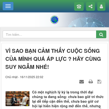
VÌ SAO BẠN CẢM THẤY CUỘC SỐNG
CỦA MÌNH QUÁ ÁP LỰC ? HÃY CÙNG
SUY NGẪM NHÉ!
Chủ nhật - 16/11/2025 22:02
Có một nghịch lý kỳ lạ trong thời đại
chúng ta đang sống: chưa bao giờ tri thức
lại dễ tiếp cận đến thế, chưa bao giờ cơ
hội lại hiển hiện rộng mở đến thế, nhưng