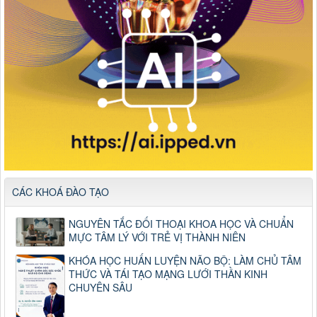
CÁC KHOÁ ĐÀO TẠO
NGUYÊN TẮC ĐỐI THOẠI KHOA HỌC VÀ CHUẨN
MỰC TÂM LÝ VỚI TRẺ VỊ THÀNH NIÊN
KHÓA HỌC HUẤN LUYỆN NÃO BỘ: LÀM CHỦ TÂM
THỨC VÀ TÁI TẠO MẠNG LƯỚI THẦN KINH
CHUYÊN SÂU