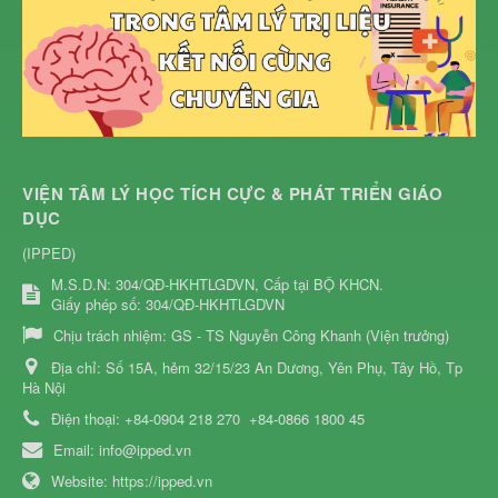
VIỆN TÂM LÝ HỌC TÍCH CỰC & PHÁT TRIỂN GIÁO
DỤC
(IPPED)
M.S.D.N: 304/QĐ-HKHTLGDVN, Cấp tại BỘ KHCN.
Giấy phép số: 304/QĐ-HKHTLGDVN
Chịu trách nhiệm:
GS - TS Nguyễn Công Khanh (Viện trưởng)
Địa chỉ:
Số 15A, hẻm 32/15/23 An Dương, Yên Phụ, Tây Hồ, Tp
Hà Nội
Điện thoại:
+84-0904 218 270
+84-0866 1800 45
Email:
info@ipped.vn
Website:
https://ipped.vn