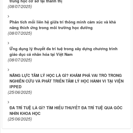
trung học cơ sở tại thành thị
(08/07/2025)
Phân tích mối liên hệ giữa trí thông minh cảm xúc và khả
năng thích ứng trong môi trường học đường
(08/07/2025)
Ứng dụng lý thuyết đa trí tuệ trong xây dựng chương trình
giáo dục cá nhân hóa tại Việt Nam
(08/07/2025)
NĂNG LỰC TÂM LÝ HỌC LÀ GÌ? KHÁM PHÁ VAI TRÒ TRONG
NGHIÊN CỨU VÀ PHÁT TRIỂN TÂM LÝ HỌC HÀNH VI TẠI VIỆN
IPPED
(25/06/2025)
ĐA TRÍ TUỆ LÀ GÌ? TÌM HIỂU THUYẾT ĐA TRÍ TUỆ QUA GÓC
NHÌN KHOA HỌC
(25/06/2025)