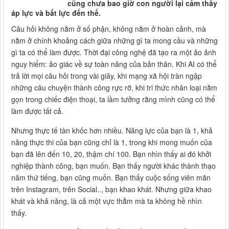
cũng chưa bao giờ con người lại cảm thấy
áp lực và bất lực đến thế.
Câu hỏi không nằm ở số phận, không nằm ở hoàn cảnh, mà
nằm ở chính khoảng cách giữa những gì ta mong cầu và những
gì ta có thể làm được. Thời đại công nghệ đã tạo ra một ảo ảnh
nguy hiểm: ảo giác về sự toàn năng của bản thân. Khi AI có thể
trả lời mọi câu hỏi trong vài giây, khi mạng xã hội tràn ngập
những câu chuyện thành công rực rỡ, khi tri thức nhân loại nằm
gọn trong chiếc điện thoại, ta lầm tưởng rằng mình cũng có thể
làm được tất cả.
Nhưng thực tế tàn khốc hơn nhiều. Năng lực của bạn là 1, khả
năng thực thi của bạn cũng chỉ là 1, trong khi mong muốn của
bạn đã lên đến 10, 20, thậm chí 100. Bạn nhìn thấy ai đó khởi
nghiệp thành công, bạn muốn. Bạn thấy người khác thành thạo
năm thứ tiếng, bạn cũng muốn. Bạn thấy cuộc sống viên mãn
trên Instagram, trên Social.., bạn khao khát. Nhưng giữa khao
khát và khả năng, là cả một vực thẳm mà ta không hề nhìn
thấy.