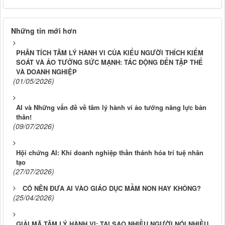
Những tin mới hơn
PHÂN TÍCH TÂM LÝ HÀNH VI CỦA KIỂU NGƯỜI THÍCH KIỂM
SOÁT VÀ ẢO TƯỞNG SỨC MẠNH: TÁC ĐỘNG ĐẾN TẬP THỂ
VÀ DOANH NGHIỆP
(01/05/2026)
AI và Những vấn đề về tâm lý hành vi ảo tưởng năng lực bản
thân!
(09/07/2026)
Hội chứng AI: Khi doanh nghiệp thần thánh hóa trí tuệ nhân
tạo
(27/07/2026)
CÓ NÊN ĐƯA AI VÀO GIÁO DỤC MẦM NON HAY KHÔNG?
(25/04/2026)
GIẢI MÃ TÂM LÝ HÀNH VI: TẠI SAO NHIỀU NGƯỜI NÓI NHIỀU