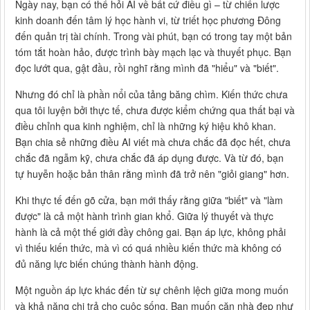
Ngày nay, bạn có thể hỏi AI về bất cứ điều gì – từ chiến lược
kinh doanh đến tâm lý học hành vi, từ triết học phương Đông
đến quản trị tài chính. Trong vài phút, bạn có trong tay một bản
tóm tắt hoàn hảo, được trình bày mạch lạc và thuyết phục. Bạn
đọc lướt qua, gật đầu, rồi nghĩ rằng mình đã "hiểu" và "biết".
Nhưng đó chỉ là phần nổi của tảng băng chìm. Kiến thức chưa
qua tôi luyện bởi thực tế, chưa được kiểm chứng qua thất bại và
điều chỉnh qua kinh nghiệm, chỉ là những ký hiệu khô khan.
Bạn chia sẻ những điều AI viết mà chưa chắc đã đọc hết, chưa
chắc đã ngẫm kỹ, chưa chắc đã áp dụng được. Và từ đó, bạn
tự huyễn hoặc bản thân rằng mình đã trở nên "giỏi giang" hơn.
Khi thực tế đến gõ cửa, bạn mới thấy rằng giữa "biết" và "làm
được" là cả một hành trình gian khổ. Giữa lý thuyết và thực
hành là cả một thế giới đầy chông gai. Bạn áp lực, không phải
vì thiếu kiến thức, mà vì có quá nhiều kiến thức mà không có
đủ năng lực biến chúng thành hành động.
Một nguồn áp lực khác đến từ sự chênh lệch giữa mong muốn
và khả năng chi trả cho cuộc sống. Bạn muốn căn nhà đẹp như