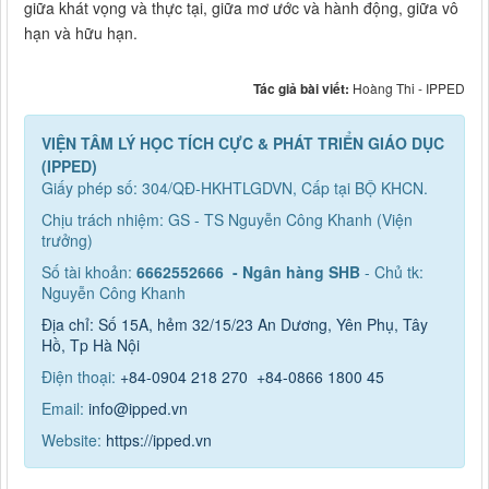
giữa khát vọng và thực tại, giữa mơ ước và hành động, giữa vô
hạn và hữu hạn.
Tác giả bài viết:
Hoàng Thi - IPPED
VIỆN TÂM LÝ HỌC TÍCH CỰC & PHÁT TRIỂN GIÁO DỤC
(IPPED)
Giấy phép số: 304/QĐ-HKHTLGDVN, Cấp tại BỘ KHCN.
Chịu trách nhiệm: GS - TS Nguyễn Công Khanh (Viện
trưởng)
Số tài khoản:
6662552666 - Ngân hàng SHB
- Chủ tk:
Nguyễn Công Khanh
Địa chỉ: Số 15A, hẻm 32/15/23 An Dương, Yên Phụ, Tây
Hồ, Tp Hà Nội
Điện thoại:
+84-0904 218 270
+84-0866 1800 45
Email:
info@ipped.vn
Website:
https://ipped.vn