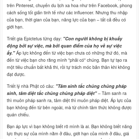
trên Pinterest, chuyến du lịch xa hoa như trên Facebook, phong
cách sống tối giản tinh tế như các influencer. Nhưng thu nhập
của bạn, thời gian của bạn, năng lực của bạn – tất cả đều có
giới hạn.
Triết gia Epictetus từng dạy:
"Con người không bị khuấy
động bởi sự việc, mà bởi quan điểm của họ về sự việc
ấy."
Áp lực không đến từ việc bạn chưa có những thứ đó, mà
đến từ việc bạn cho rằng mình "phải có" chúng. Bạn tự tạo ra
một tiêu chuẩn bất khả thi, rồi tự trách móc bản thân khi không
đạt được.
Triết lý nhà Phật có câu:
"Tâm sinh tắc chủng chủng pháp
sinh, tâm diệt tắc chủng chủng pháp diệt"
– Tâm sanh ra
thì muôn pháp sanh ra, tâm diệt thì muôn pháp diệt. Áp lực của
bạn không đến từ bên ngoài, mà từ chính tâm thức không được
quán chiếu.
Bạn áp lực vì bạn không biết rõ mình là ai. Bạn không biết năng
lực thực sự của mình nằm ở đâu, giới hạn của mình ở đâu, giá