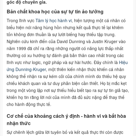
góc độ chuyên gia.
Bản chất khoa học của sự tự tin ảo tưởng
Trong lĩnh vực
Tâm lý học hành vi
, hiện tượng một cá nhân có
biểu hiện nói năng hùng hồn nhưng kết quả thực tế lại khiêm
tốn không đơn thuần là sự lười biếng hay thiếu tập trung.
Nghiên cứu kinh điển của David Dunning và Justin Kruger vào
năm 1999 đã chỉ ra rằng những người có năng lực thấp nhất
thường có xu hướng tự đánh giá bản thân cao nhất trong các
lĩnh vực như logic, ngữ pháp và sự hài hước. Đây chính là
Hiệu
ứng Dunning-Kruger
, một thiên kiến nhận thức khiến cá nhân
không thể nhận ra sự kém cỏi của chính mình do thiếu hệ quy
chiếu khách quan và tư duy phản biện cần thiết. Họ bị mắc kẹt
trong một vòng lặp nơi sự thiếu hiểu biết tạo ra sự tự tin giả tạo,
khiến họ tin rằng lời nói của mình đã đủ sức nặng để thay thế
cho hành động thực tế.
Cơ chế của khoảng cách ý định - hành vi và bất hòa
nhận thức
Sự chênh lệch giữa lời tuyên bố và kết quả thực thi còn được