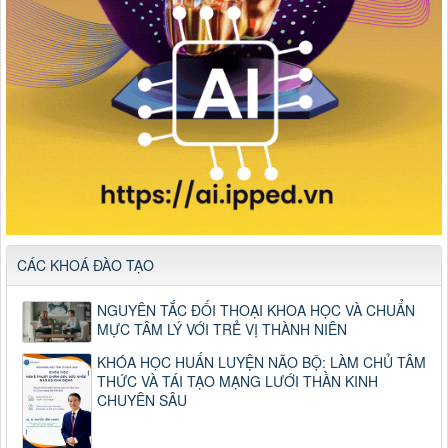
CÁC KHOÁ ĐÀO TẠO
NGUYÊN TẮC ĐỐI THOẠI KHOA HỌC VÀ CHUẨN
MỰC TÂM LÝ VỚI TRẺ VỊ THÀNH NIÊN
KHÓA HỌC HUẤN LUYỆN NÃO BỘ: LÀM CHỦ TÂM
THỨC VÀ TÁI TẠO MẠNG LƯỚI THẦN KINH
CHUYÊN SÂU