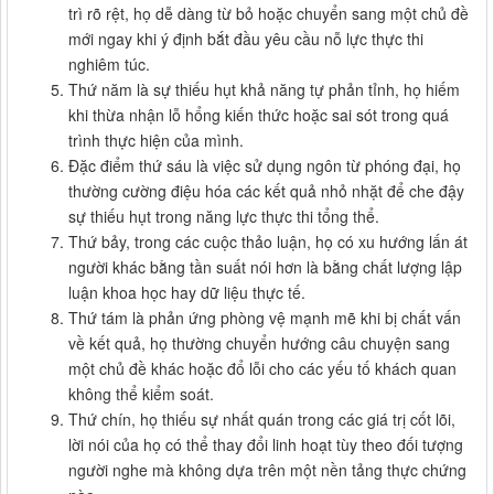
trì rõ rệt, họ dễ dàng từ bỏ hoặc chuyển sang một chủ đề
mới ngay khi ý định bắt đầu yêu cầu nỗ lực thực thi
nghiêm túc.
Thứ năm là sự thiếu hụt khả năng tự phản tỉnh, họ hiếm
khi thừa nhận lỗ hổng kiến thức hoặc sai sót trong quá
trình thực hiện của mình.
Đặc điểm thứ sáu là việc sử dụng ngôn từ phóng đại, họ
thường cường điệu hóa các kết quả nhỏ nhặt để che đậy
sự thiếu hụt trong năng lực thực thi tổng thể.
Thứ bảy, trong các cuộc thảo luận, họ có xu hướng lấn át
người khác bằng tần suất nói hơn là bằng chất lượng lập
luận khoa học hay dữ liệu thực tế.
Thứ tám là phản ứng phòng vệ mạnh mẽ khi bị chất vấn
về kết quả, họ thường chuyển hướng câu chuyện sang
một chủ đề khác hoặc đổ lỗi cho các yếu tố khách quan
không thể kiểm soát.
Thứ chín, họ thiếu sự nhất quán trong các giá trị cốt lõi,
lời nói của họ có thể thay đổi linh hoạt tùy theo đối tượng
người nghe mà không dựa trên một nền tảng thực chứng