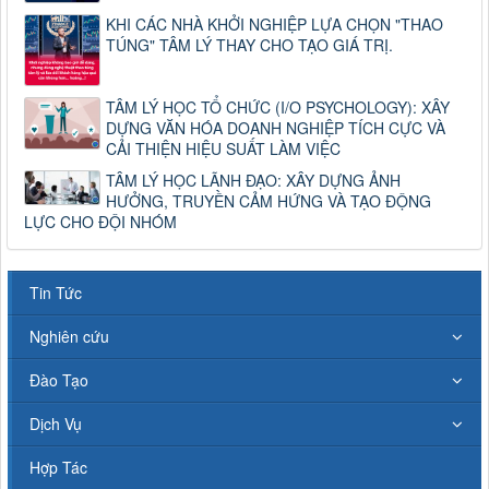
KHI CÁC NHÀ KHỞI NGHIỆP LỰA CHỌN "THAO
TÚNG" TÂM LÝ THAY CHO TẠO GIÁ TRỊ.
TÂM LÝ HỌC TỔ CHỨC (I/O PSYCHOLOGY): XÂY
DỰNG VĂN HÓA DOANH NGHIỆP TÍCH CỰC VÀ
CẢI THIỆN HIỆU SUẤT LÀM VIỆC
TÂM LÝ HỌC LÃNH ĐẠO: XÂY DỰNG ẢNH
HƯỞNG, TRUYỀN CẢM HỨNG VÀ TẠO ĐỘNG
LỰC CHO ĐỘI NHÓM
Tin Tức
Nghiên cứu
Đào Tạo
Dịch Vụ
Hợp Tác