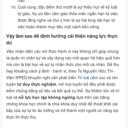
nào.
Cuối cùng, đặc điểm thứ mười là sự thiếu hụt về kỷ luật
tự giác, họ ưu tiên cảm giác thỏa mãn ngắn hạn từ việc
được lắng nghe và chú ý hơn là sự hài lòng dài hạn từ
việc hoàn thành mục tiêu một cách bền vững.
Vậy làm sao để định hướng cải thiện năng lực thực
thi
Việc nhận diện các mô thức hành vi này không chỉ giúp chúng
ta quản trị nhân sự và xây dựng các mối quan hệ hiệu quả hơn
mà còn là bài học về sự tự nhận thức cho mỗi cá nhân. Để thu
hẹp khoảng cách ý định - hành vi, theo Ts Nguyễn Hữu Thi -
Viện IPPED khuyến nghị cần phát triển
Trí tuệ cảm xúc
và rèn
luyện
tư duy thực nghiệm
, nơi mọi tuyên bố đều phải được
kiểm chứng bằng số liệu và kết quả cụ thể. Sự khiêm tốn về trí
tuệ và
nỗ lực học tập không ngừng
dựa trên các bằng
chứng khoa học chính là chìa khóa duy nhất để thoát khỏi cái
bẫy của sự tự tin ảo tưởng và trở thành một người có năng lực
thực thi thực thụ.