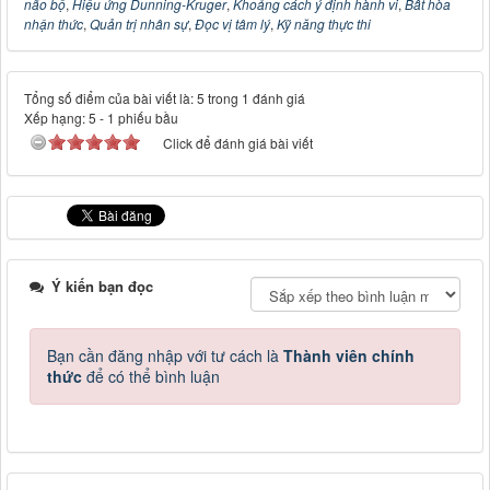
não bộ
,
Hiệu ứng Dunning-Kruger
,
Khoảng cách ý định hành vi
,
Bất hòa
nhận thức
,
Quản trị nhân sự
,
Đọc vị tâm lý
,
Kỹ năng thực thi
Tổng số điểm của bài viết là: 5 trong 1 đánh giá
Xếp hạng:
5
-
1
phiếu bầu
Click để đánh giá bài viết
Ý kiến bạn đọc
Bạn cần đăng nhập với tư cách là
Thành viên chính
thức
để có thể bình luận