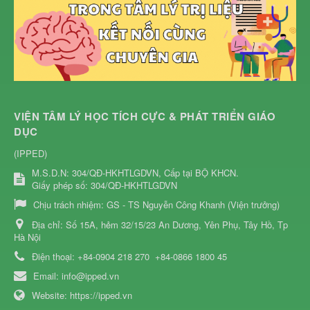
VIỆN TÂM LÝ HỌC TÍCH CỰC & PHÁT TRIỂN GIÁO
DỤC
(IPPED)
M.S.D.N: 304/QĐ-HKHTLGDVN, Cấp tại BỘ KHCN.
Giấy phép số: 304/QĐ-HKHTLGDVN
Chịu trách nhiệm:
GS - TS Nguyễn Công Khanh (Viện trưởng)
Địa chỉ:
Số 15A, hẻm 32/15/23 An Dương, Yên Phụ, Tây Hồ, Tp
Hà Nội
Điện thoại:
+84-0904 218 270
+84-0866 1800 45
Email:
info@ipped.vn
Website:
https://ipped.vn