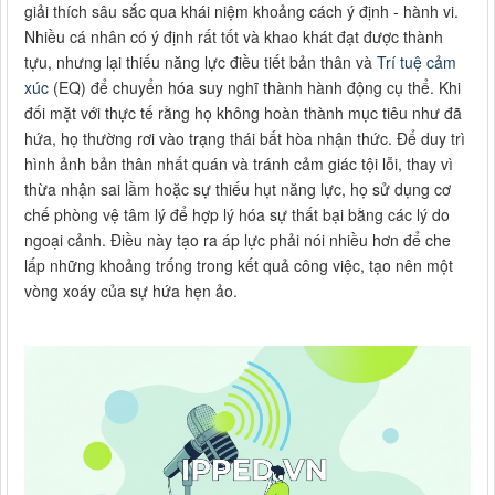
giải thích sâu sắc qua khái niệm khoảng cách ý định - hành vi.
Nhiều cá nhân có ý định rất tốt và khao khát đạt được thành
tựu, nhưng lại thiếu năng lực điều tiết bản thân và
Trí tuệ cảm
xúc
(EQ) để chuyển hóa suy nghĩ thành hành động cụ thể. Khi
đối mặt với thực tế rằng họ không hoàn thành mục tiêu như đã
hứa, họ thường rơi vào trạng thái bất hòa nhận thức. Để duy trì
hình ảnh bản thân nhất quán và tránh cảm giác tội lỗi, thay vì
thừa nhận sai lầm hoặc sự thiếu hụt năng lực, họ sử dụng cơ
chế phòng vệ tâm lý để hợp lý hóa sự thất bại bằng các lý do
ngoại cảnh. Điều này tạo ra áp lực phải nói nhiều hơn để che
lấp những khoảng trống trong kết quả công việc, tạo nên một
vòng xoáy của sự hứa hẹn ảo.