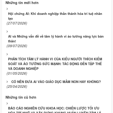
Những tin mới hơn
Hội chứng AI: Khi doanh nghiệp thần thánh hóa trí tuệ nhân
tạo
(27/07/2026)
AI và Những vấn đề về tâm lý hành vi ảo tưởng năng lực bản
thân!
(09/07/2026)
PHÂN TÍCH TÂM LÝ HÀNH VI CỦA KIỂU NGƯỜI THÍCH KIỂM
SOÁT VÀ ẢO TƯỞNG SỨC MẠNH: TÁC ĐỘNG ĐẾN TẬP THỂ
VÀ DOANH NGHIỆP
(01/05/2026)
CÓ NÊN ĐƯA AI VÀO GIÁO DỤC MẦM NON HAY KHÔNG?
(25/04/2026)
Những tin cũ hơn
BÁO CÁO NGHIÊN CỨU KHOA HỌC: CHIẾN LƯỢC TỐI ƯU
HÓA TRÍ NHỚ VÀ XÂY DỰNG KHUNG HUẤN LUYỆN TÂM LÝ