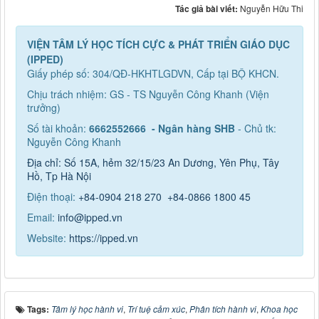
Tác giả bài viết:
Nguyễn Hữu Thi
VIỆN TÂM LÝ HỌC TÍCH CỰC & PHÁT TRIỂN GIÁO DỤC
(IPPED)
Giấy phép số: 304/QĐ-HKHTLGDVN, Cấp tại BỘ KHCN.
Chịu trách nhiệm: GS - TS Nguyễn Công Khanh (Viện
trưởng)
Số tài khoản:
6662552666 - Ngân hàng SHB
- Chủ tk:
Nguyễn Công Khanh
Địa chỉ: Số 15A, hẻm 32/15/23 An Dương, Yên Phụ, Tây
Hồ, Tp Hà Nội
Điện thoại:
+84-0904 218 270
+84-0866 1800 45
Email:
info@ipped.vn
Website:
https://ipped.vn
Tags:
Tâm lý học hành vi
,
Trí tuệ cảm xúc
,
Phân tích hành vi
,
Khoa học