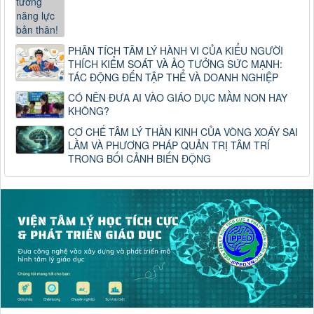
PHÂN TÍCH TÂM LÝ HÀNH VI CỦA KIỂU NGƯỜI
THÍCH KIỂM SOÁT VÀ ẢO TƯỞNG SỨC MẠNH:
TÁC ĐỘNG ĐẾN TẬP THỂ VÀ DOANH NGHIỆP
CÓ NÊN ĐƯA AI VÀO GIÁO DỤC MẦM NON HAY
KHÔNG?
CƠ CHẾ TÂM LÝ THẦN KINH CỦA VÒNG XOÁY SAI
LẦM VÀ PHƯƠNG PHÁP QUẢN TRỊ TÂM TRÍ
TRONG BỐI CẢNH BIẾN ĐỘNG