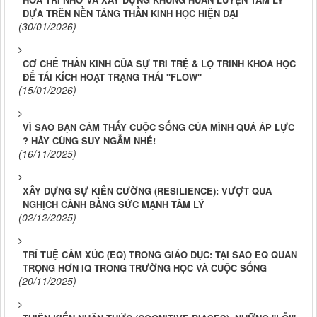
DỰA TRÊN NỀN TẢNG THẦN KINH HỌC HIỆN ĐẠI
(30/01/2026)
CƠ CHẾ THẦN KINH CỦA SỰ TRÌ TRỆ & LỘ TRÌNH KHOA HỌC
ĐỂ TÁI KÍCH HOẠT TRẠNG THÁI "FLOW"
(15/01/2026)
VÌ SAO BẠN CẢM THẤY CUỘC SỐNG CỦA MÌNH QUÁ ÁP LỰC
? HÃY CÙNG SUY NGẪM NHÉ!
(16/11/2025)
XÂY DỰNG SỰ KIÊN CƯỜNG (RESILIENCE): VƯỢT QUA
NGHỊCH CẢNH BẰNG SỨC MẠNH TÂM LÝ
(02/12/2025)
TRÍ TUỆ CẢM XÚC (EQ) TRONG GIÁO DỤC: TẠI SAO EQ QUAN
TRỌNG HƠN IQ TRONG TRƯỜNG HỌC VÀ CUỘC SỐNG
(20/11/2025)