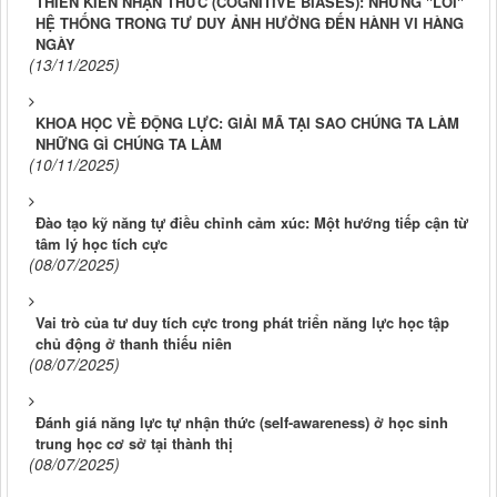
THIÊN KIẾN NHẬN THỨC (COGNITIVE BIASES): NHỮNG "LỖI"
HỆ THỐNG TRONG TƯ DUY ẢNH HƯỞNG ĐẾN HÀNH VI HÀNG
NGÀY
(13/11/2025)
KHOA HỌC VỀ ĐỘNG LỰC: GIẢI MÃ TẠI SAO CHÚNG TA LÀM
NHỮNG GÌ CHÚNG TA LÀM
(10/11/2025)
Đào tạo kỹ năng tự điều chỉnh cảm xúc: Một hướng tiếp cận từ
tâm lý học tích cực
(08/07/2025)
Vai trò của tư duy tích cực trong phát triển năng lực học tập
chủ động ở thanh thiếu niên
(08/07/2025)
Đánh giá năng lực tự nhận thức (self-awareness) ở học sinh
trung học cơ sở tại thành thị
(08/07/2025)