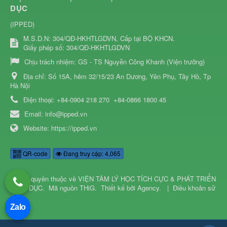
DỤC
(IPPED)
M.S.D.N: 304/QĐ-HKHTLGDVN, Cấp tại BỘ KHCN.
Giấy phép số: 304/QĐ-HKHTLGDVN
Chịu trách nhiệm:
GS - TS Nguyễn Công Khanh (Viện trưởng)
Địa chỉ:
Số 15A, hẻm 32/15/23 An Dương, Yên Phụ, Tây Hồ, Tp
Hà Nội
Điện thoại:
+84-0904 218 270
+84-0866 1800 45
Email:
info@ipped.vn
Website:
https://ipped.vn
QR-code
Đang truy cập: 4,065
© Bản quyền thuộc về
VIỆN TÂM LÝ HỌC TÍCH CỰC & PHÁT TRIỂN
GIÁO DỤC
.
Mã nguồn
THiG
.
Thiết kế bởi
Agency
.
|
Điều khoản sử
dụng
Zalo