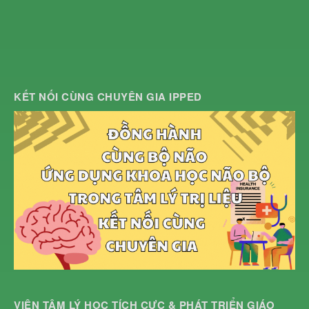
KẾT NỐI CÙNG CHUYÊN GIA IPPED
VIỆN TÂM LÝ HỌC TÍCH CỰC & PHÁT TRIỂN GIÁO