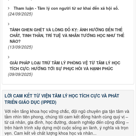
Tham luận - Tâm lý con người từ sơ khai đến xã hội số.
(24/09/2025)
TÁNH GHEN GHÉT VÀ LÒNG ĐỐ KỴ: ẢNH HƯỞNG ĐẾN THỂ
CHẤT, TINH THẦN, TRÍ TUỆ VÀ NHÂN TƯỚNG HỌC NHƯ THẾ
NÀO?
(13/09/2025)
GIẢI PHÁP LOẠI TRỪ TÂM LÝ PHÒNG VỆ TỪ TÂM LÝ HỌC
TÍCH CỰC: HƯỚNG TỚI SỰ PHỤC HỒI VÀ HẠNH PHÚC
(09/09/2025)
LỜI CAM KẾT TỪ VIỆN TÂM LÝ HỌC TÍCH CỰC VÀ PHÁT
TRIỂN GIÁO DỤC (IPPED)
Với nền tảng khoa học vững chắc, đội ngũ chuyên gia tận tâm và
tầm nhìn tiên phong, chúng tôi cam kết đồng hành cùng quý vị –
từ cá nhân, gia đình, học đường, doanh nghiệp đến cộng đồng –
trên hành trình xây dựng một cuộc sống an lành, ý nghĩa và trọn
vẹn. Cam kết về chất lượng khoa học và nhân...