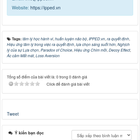
Website:
https://ipped.vn
Tags:
tâm lý học hành vi
,
huấn luyện não bộ
,
IPPED.vn
,
ra quyết định
,
Hiệu ứng tâm lý trong việc ra quyết định
,
lựa chọn sáng suốt hơn
,
Nghịch
lý của sự Lựa chọn
,
Paradox of Choice
,
Hiệu ứng Chim mồi
,
Decoy Effect
,
Ác cảm Mất mát
,
Loss Aversion
Tổng số điểm của bài viết là: 0 trong 0 đánh giá
Click để đánh giá bài viết
Tweet
Ý kiến bạn đọc