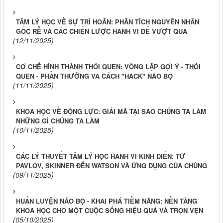
TÂM LÝ HỌC VỀ SỰ TRÌ HOÃN: PHÂN TÍCH NGUYÊN NHÂN
GỐC RỄ VÀ CÁC CHIẾN LƯỢC HÀNH VI ĐỂ VƯỢT QUA
(12/11/2025)
CƠ CHẾ HÌNH THÀNH THÓI QUEN: VÒNG LẶP GỢI Ý - THÓI
QUEN - PHẦN THƯỞNG VÀ CÁCH "HACK" NÃO BỘ
(11/11/2025)
KHOA HỌC VỀ ĐỘNG LỰC: GIẢI MÃ TẠI SAO CHÚNG TA LÀM
NHỮNG GÌ CHÚNG TA LÀM
(10/11/2025)
CÁC LÝ THUYẾT TÂM LÝ HỌC HÀNH VI KINH ĐIỂN: TỪ
PAVLOV, SKINNER ĐẾN WATSON VÀ ỨNG DỤNG CỦA CHÚNG
(09/11/2025)
HUẤN LUYỆN NÃO BỘ - KHAI PHÁ TIỀM NĂNG: NỀN TẢNG
KHOA HỌC CHO MỘT CUỘC SỐNG HIỆU QUẢ VÀ TRỌN VẸN
(05/10/2025)