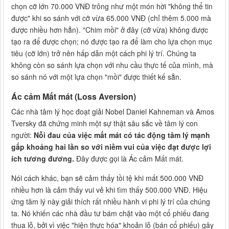
chọn cỡ lớn 70.000 VNĐ trông như một món hời "không thể tin
được" khi so sánh với cỡ vừa 65.000 VNĐ (chỉ thêm 5.000 mà
được nhiều hơn hẳn). "Chim mồi" ở đây (cỡ vừa) không được
tạo ra để được chọn; nó được tạo ra để làm cho lựa chọn mục
tiêu (cỡ lớn) trở nên hấp dẫn một cách phi lý trí. Chúng ta
không còn so sánh lựa chọn với nhu cầu thực tế của mình, mà
so sánh nó với một lựa chọn "mồi" được thiết kế sẵn.
Ác cảm Mất mát (Loss Aversion)
Các nhà tâm lý học đoạt giải Nobel Daniel Kahneman và Amos
Tversky đã chứng minh một sự thật sâu sắc về tâm lý con
người:
Nỗi đau của việc mất mát có tác động tâm lý mạnh
gấp khoảng hai lần so với niềm vui của việc đạt được lợi
ích tương đương.
Đây được gọi là Ác cảm Mất mát.
Nói cách khác, bạn sẽ cảm thấy tồi tệ khi mất 500.000 VNĐ
nhiều hơn là cảm thấy vui vẻ khi tìm thấy 500.000 VNĐ. Hiệu
ứng tâm lý này giải thích rất nhiều hành vi phi lý trí của chúng
ta. Nó khiến các nhà đầu tư bám chặt vào một cổ phiếu đang
thua lỗ, bởi vì việc "hiện thực hóa" khoản lỗ (bán cổ phiếu) gây