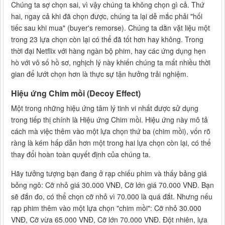
Chúng ta sợ chọn sai, vì vậy chúng ta không chọn gì cả. Thứ
hai, ngay cả khi đã chọn được, chúng ta lại dễ mắc phải "hối
tiếc sau khi mua" (buyer's remorse). Chúng ta dằn vặt liệu một
trong 23 lựa chọn còn lại có thể đã tốt hơn hay không. Trong
thời đại Netflix với hàng ngàn bộ phim, hay các ứng dụng hẹn
hò với vô số hồ sơ, nghịch lý này khiến chúng ta mất nhiều thời
gian để lướt chọn hơn là thực sự tận hưởng trải nghiệm.
Hiệu ứng Chim mồi (Decoy Effect)
Một trong những hiệu ứng tâm lý tinh vi nhất được sử dụng
trong tiếp thị chính là Hiệu ứng Chim mồi. Hiệu ứng này mô tả
cách mà việc thêm vào một lựa chọn thứ ba (chim mồi), vốn rõ
ràng là kém hấp dẫn hơn một trong hai lựa chọn còn lại, có thể
thay đổi hoàn toàn quyết định của chúng ta.
Hãy tưởng tượng bạn đang ở rạp chiếu phim và thấy bảng giá
bỏng ngô: Cỡ nhỏ giá 30.000 VNĐ, Cỡ lớn giá 70.000 VNĐ. Bạn
sẽ đắn đo, có thể chọn cỡ nhỏ vì 70.000 là quá đắt. Nhưng nếu
rạp phim thêm vào một lựa chọn "chim mồi": Cỡ nhỏ 30.000
VNĐ, Cỡ vừa 65.000 VNĐ, Cỡ lớn 70.000 VNĐ. Đột nhiên, lựa