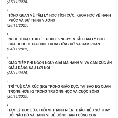
(27/11/2025)
TỔNG QUAN VỀ TÂM LÝ HỌC TÍCH CỰC: KHOA HỌC VỀ HẠNH
PHÚC VÀ SỰ THỊNH VƯỢNG
(28/11/2025)
NGHỆ THUẬT THUYẾT PHỤC: 6 NGUYÊN TẮC TÂM LÝ HỌC
CỦA ROBERT CIALDINI TRONG ỨNG XỬ VÀ ĐÀM PHÁN
(24/11/2025)
GIAO TIẾP PHI NGÔN NGỮ: GIẢI MÃ HÀNH VI VÀ CẢM XÚC ẨN
GIẤU ĐẰNG SAU LỜI NÓI
(23/11/2025)
TRÍ TUỆ CẢM XÚC (EQ) TRONG GIÁO DỤC: TẠI SAO EQ QUAN
TRỌNG HƠN IQ TRONG TRƯỜNG HỌC VÀ CUỘC SỐNG
(20/11/2025)
TÂM LÝ HỌC LỨA TUỔI VỊ THÀNH NIÊN: THẤU HIỂU SỰ THAY
ĐỔI NÃO BỘ VÀ HÀNH VI ĐỂ ĐỒNG HÀNH CÙNG CON