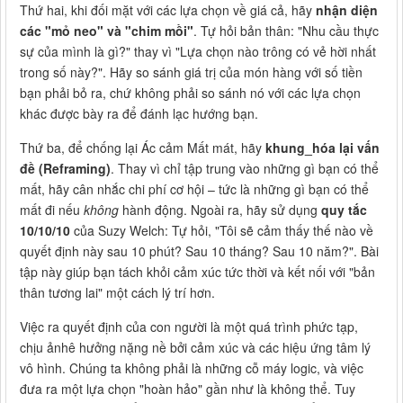
Thứ hai, khi đối mặt với các lựa chọn về giá cả, hãy
nhận diện
các "mỏ neo" và "chim mồi"
. Tự hỏi bản thân: "Nhu cầu thực
sự của mình là gì?" thay vì "Lựa chọn nào trông có vẻ hời nhất
trong số này?". Hãy so sánh giá trị của món hàng với số tiền
bạn phải bỏ ra, chứ không phải so sánh nó với các lựa chọn
khác được bày ra để đánh lạc hướng bạn.
Thứ ba, để chống lại Ác cảm Mất mát, hãy
khung_hóa lại vấn
đề (Reframing)
. Thay vì chỉ tập trung vào những gì bạn có thể
mất, hãy cân nhắc chi phí cơ hội – tức là những gì bạn có thể
mất đi nếu
không
hành động. Ngoài ra, hãy sử dụng
quy tắc
10/10/10
của Suzy Welch: Tự hỏi, "Tôi sẽ cảm thấy thế nào về
quyết định này sau 10 phút? Sau 10 tháng? Sau 10 năm?". Bài
tập này giúp bạn tách khỏi cảm xúc tức thời và kết nối với "bản
thân tương lai" một cách lý trí hơn.
Việc ra quyết định của con người là một quá trình phức tạp,
chịu ảnhê hưởng nặng nề bởi cảm xúc và các hiệu ứng tâm lý
vô hình. Chúng ta không phải là những cỗ máy logic, và việc
đưa ra một lựa chọn "hoàn hảo" gần như là không thể. Tuy