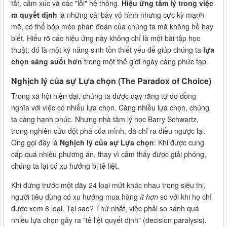
tắt, cảm xúc và các "lỗi" hệ thống.
Hiệu ứng tâm lý trong việc
ra quyết định
là những cái bẫy vô hình nhưng cực kỳ mạnh
mẽ, có thể bóp méo phán đoán của chúng ta mà không hề hay
biết. Hiểu rõ các hiệu ứng này không chỉ là một bài tập học
thuật; đó là một kỹ năng sinh tồn thiết yếu để giúp chúng ta
lựa
chọn sáng suốt hơn
trong một thế giới ngày càng phức tạp.
Nghịch lý của sự Lựa chọn (The Paradox of Choice)
Trong xã hội hiện đại, chúng ta được dạy rằng tự do đồng
nghĩa với việc có nhiều lựa chọn. Càng nhiều lựa chọn, chúng
ta càng hạnh phúc. Nhưng nhà tâm lý học Barry Schwartz,
trong nghiên cứu đột phá của mình, đã chỉ ra điều ngược lại.
Ông gọi đây là
Nghịch lý của sự Lựa chọn
: Khi được cung
cấp quá nhiều phương án, thay vì cảm thấy được giải phóng,
chúng ta lại có xu hướng bị tê liệt.
Khi đứng trước một dãy 24 loại mứt khác nhau trong siêu thị,
người tiêu dùng có xu hướng mua hàng
ít hơn
so với khi họ chỉ
được xem 6 loại. Tại sao? Thứ nhất, việc phải so sánh quá
nhiều lựa chọn gây ra "tê liệt quyết định" (decision paralysis).