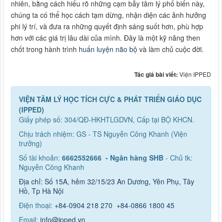
nhiên, bằng cách hiểu rõ những cạm bẫy tâm lý phổ biến này,
chúng ta có thể học cách tạm dừng, nhận diện các ảnh hưởng
phi lý trí, và đưa ra những quyết định sáng suốt hơn, phù hợp
hơn với các giá trị lâu dài của mình. Đây là một kỹ năng then
chốt trong hành trình
huấn luyện não bộ
và làm chủ cuộc đời.
Tác giả bài viết:
Viện IPPED
VIỆN TÂM LÝ HỌC TÍCH CỰC & PHÁT TRIỂN GIÁO DỤC
(IPPED)
Giấy phép số: 304/QĐ-HKHTLGDVN, Cấp tại BỘ KHCN.
Chịu trách nhiệm: GS - TS Nguyễn Công Khanh (Viện
trưởng)
Số tài khoản:
6662552666 - Ngân hàng SHB
- Chủ tk:
Nguyễn Công Khanh
Địa chỉ: Số 15A, hẻm 32/15/23 An Dương, Yên Phụ, Tây
Hồ, Tp Hà Nội
Điện thoại:
+84-0904 218 270
+84-0866 1800 45
Email:
info@ipped.vn