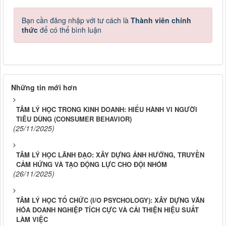
Bạn cần đăng nhập với tư cách là
Thành viên chính
thức
để có thể bình luận
Những tin mới hơn
TÂM LÝ HỌC TRONG KINH DOANH: HIỂU HÀNH VI NGƯỜI
TIÊU DÙNG (CONSUMER BEHAVIOR)
(25/11/2025)
TÂM LÝ HỌC LÃNH ĐẠO: XÂY DỰNG ẢNH HƯỞNG, TRUYỀN
CẢM HỨNG VÀ TẠO ĐỘNG LỰC CHO ĐỘI NHÓM
(26/11/2025)
TÂM LÝ HỌC TỔ CHỨC (I/O PSYCHOLOGY): XÂY DỰNG VĂN
HÓA DOANH NGHIỆP TÍCH CỰC VÀ CẢI THIỆN HIỆU SUẤT
LÀM VIỆC