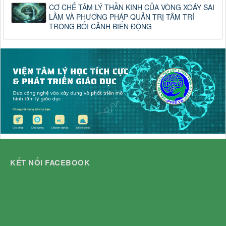
CƠ CHẾ TÂM LÝ THẦN KINH CỦA VÒNG XOÁY SAI
LẦM VÀ PHƯƠNG PHÁP QUẢN TRỊ TÂM TRÍ
TRONG BỐI CẢNH BIẾN ĐỘNG
KẾT NỐI FACEBOOK