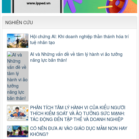
NGHIÊN CỨU
Hội chứng AI: Khi doanh nghiệp thần thánh hóa trí
tuệ nhân tạo
AI và Những vấn đề về tâm lý hành vi ảo tưởng
năng lực bản thân!
PHÂN TÍCH TÂM LÝ HÀNH VI CỦA KIỂU NGƯỜI
THÍCH KIỂM SOÁT VÀ ẢO TƯỞNG SỨC MẠNH:
TÁC ĐỘNG ĐẾN TẬP THỂ VÀ DOANH NGHIỆP
CÓ NÊN ĐƯA AI VÀO GIÁO DỤC MẦM NON HAY
KHÔNG?