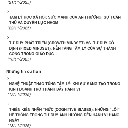
(21/11/2025)
TÂM LÝ HỌC XÃ HỘI: SỨC MẠNH CỦA ẢNH HƯỞNG, SỰ TUÂN
THỦ VÀ QUYỀN LỰC NHÓM
(22/11/2025)
TƯ DUY PHÁT TRIỂN (GROWTH MINDSET) VS. TƯ DUY CỐ
ĐỊNH (FIXED MINDSET): NỀN TẢNG TÂM LÝ CỦA SỰ THÀNH
CÔNG TRONG GIÁO DỤC
(18/11/2025)
Những tin cũ hơn
NGHỆ THUẬT THAO TÚNG TÂM LÝ: KHI SỰ SÁNG TẠO TRONG
KINH DOANH TRỞ THÀNH BẪY HÀNH VI
(12/11/2025)
THIÊN KIẾN NHẬN THỨC (COGNITIVE BIASES): NHỮNG "LỖI"
HỆ THỐNG TRONG TƯ DUY ẢNH HƯỞNG ĐẾN HÀNH VI HÀNG
NGÀY
(13/11/2025)