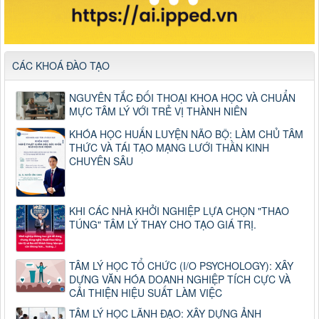
CÁC KHOÁ ĐÀO TẠO
NGUYÊN TẮC ĐỐI THOẠI KHOA HỌC VÀ CHUẨN
MỰC TÂM LÝ VỚI TRẺ VỊ THÀNH NIÊN
KHÓA HỌC HUẤN LUYỆN NÃO BỘ: LÀM CHỦ TÂM
THỨC VÀ TÁI TẠO MẠNG LƯỚI THẦN KINH
CHUYÊN SÂU
KHI CÁC NHÀ KHỞI NGHIỆP LỰA CHỌN "THAO
TÚNG" TÂM LÝ THAY CHO TẠO GIÁ TRỊ.
TÂM LÝ HỌC TỔ CHỨC (I/O PSYCHOLOGY): XÂY
DỰNG VĂN HÓA DOANH NGHIỆP TÍCH CỰC VÀ
CẢI THIỆN HIỆU SUẤT LÀM VIỆC
TÂM LÝ HỌC LÃNH ĐẠO: XÂY DỰNG ẢNH