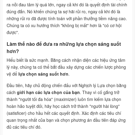
ra nỗi đau tâm lý quá lớn, ngay cả khi đó là quyết định tài chính
đúng đắn. Nó khiến chúng ta sợ hãi rủi ro, ngay cả khi đó là
những rủi ro đã được tính toán với phần thưởng tiềm năng cao.
Chúng ta có xu hướng thích "không bị mất" hơn là "có cơ hội
được".
Làm thế nào để đưa ra những lựa chọn sáng suốt
hơn?
Hiểu biết là sức mạnh. Bằng cách nhận diện các hiệu ứng tâm
lý này, chúng ta có thể bắt đầu xây dựng các chiến lược phòng
vệ để
lựa chọn sáng suốt hơn
.
Đầu tiên, hãy chủ động chiến đấu với Nghịch lý Lựa chọn bằng
cách
giới hạn các lựa chọn của bạn
. Thay vì cố gắng trở
thành "người tối đa hóa" (maximizer) luôn tìm kiếm lựa chọn
hoàn hảo tuyệt đối, hãy học cách trở thành "người hài lòng"
(satisficer) cho hầu hết các quyết định. Xác định các tiêu chí
quan trọng nhất của bạn và chọn phương án đầu tiên đáp ứng
đủ các tiêu chí đó.