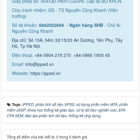
Giấy phép số: 304/QĐ-HKHTLGDVN, Cấp tại BỘ KHCN.
Chịu trách nhiệm: GS - TS Nguyễn Công Khanh (Viện
trưởng)
Số tài khoản:
6662552666 - Ngân hàng SHB
- Chủ tk:
Nguyễn Công Khanh
Địa chỉ: Số 15A, hẻm 32/15/23 An Dương, Yên Phụ, Tây
Hồ, Tp Hà Nội
Điện thoại:
+84-0904 218 270
+84-0866 1800 45
Email:
info@ipped.vn
Website:
https://ipped.vn
Tags:
IPPED
,
phân tích số liệu SPSS
,
sử dụng phần mềm IATA
,
phần
mềm JASP
,
khóa học thống kê giáo dục
,
xử lý dữ liệu nghiên cứu
,
EFA
CFA SEM
,
đào tạo phân tích dữ liệu
,
thống kê ứng dụng
Tổng số điểm của bài viết là: 0 trong 0 đánh giá