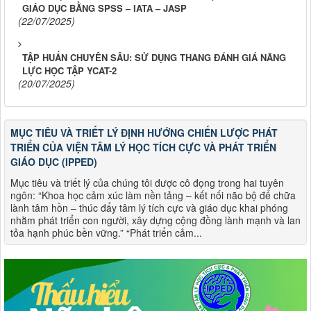
GIÁO DỤC BẰNG SPSS – IATA – JASP
(22/07/2025)
TẬP HUẤN CHUYÊN SÂU: SỬ DỤNG THANG ĐÁNH GIÁ NĂNG
LỰC HỌC TẬP YCAT-2
(20/07/2025)
MỤC TIÊU VÀ TRIẾT LÝ ĐỊNH HƯỚNG CHIẾN LƯỢC PHÁT
TRIỂN CỦA VIỆN TÂM LÝ HỌC TÍCH CỰC VÀ PHÁT TRIỂN
GIÁO DỤC (IPPED)
Mục tiêu và triết lý của chúng tôi được cô đọng trong hai tuyên
ngôn: “Khoa học cảm xúc làm nền tảng – kết nối não bộ để chữa
lành tâm hồn – thúc đẩy tâm lý tích cực và giáo dục khai phóng
nhằm phát triển con người, xây dựng cộng đồng lành mạnh và lan
tỏa hạnh phúc bền vững.” “Phát triển cảm...