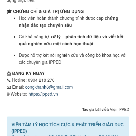
dụng thực tiễn.
🎓 CHỨNG CHỈ & GIÁ TRỊ ỨNG DỤNG
Học viên hoàn thành chương trình được cấp
chứng
nhận đào tạo chuyên sâu
Có khả năng
tự xử lý – phân tích dữ liệu và viết kết
quả nghiên cứu một cách học thuật
Được hỗ trợ kết nối nghiên cứu và công bố khoa học với
các chuyên gia IPPED
📩 ĐĂNG KÝ NGAY
📞 Hotline: 0904 218 270
📧 Email:
congkhanh6@gmail.com
🌐 Website:
https://ipped.vn
Tác giả bài viết:
Viện IPPED
VIỆN TÂM LÝ HỌC TÍCH CỰC & PHÁT TRIỂN GIÁO DỤC
(IPPED)