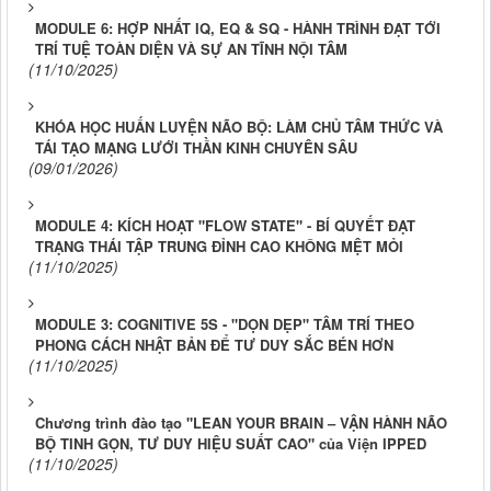
MODULE 6: HỢP NHẤT IQ, EQ & SQ - HÀNH TRÌNH ĐẠT TỚI
TRÍ TUỆ TOÀN DIỆN VÀ SỰ AN TĨNH NỘI TÂM
(11/10/2025)
KHÓA HỌC HUẤN LUYỆN NÃO BỘ: LÀM CHỦ TÂM THỨC VÀ
TÁI TẠO MẠNG LƯỚI THẦN KINH CHUYÊN SÂU
(09/01/2026)
MODULE 4: KÍCH HOẠT "FLOW STATE" - BÍ QUYẾT ĐẠT
TRẠNG THÁI TẬP TRUNG ĐỈNH CAO KHÔNG MỆT MỎI
(11/10/2025)
MODULE 3: COGNITIVE 5S - "DỌN DẸP" TÂM TRÍ THEO
PHONG CÁCH NHẬT BẢN ĐỂ TƯ DUY SẮC BÉN HƠN
(11/10/2025)
Chương trình đào tạo "LEAN YOUR BRAIN – VẬN HÀNH NÃO
BỘ TINH GỌN, TƯ DUY HIỆU SUẤT CAO" của Viện IPPED
(11/10/2025)