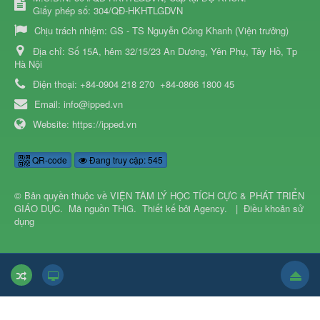
Giấy phép số: 304/QĐ-HKHTLGDVN
Chịu trách nhiệm:
GS - TS Nguyễn Công Khanh (Viện trưởng)
Địa chỉ:
Số 15A, hẻm 32/15/23 An Dương, Yên Phụ, Tây Hồ, Tp
Hà Nội
Điện thoại:
+84-0904 218 270
+84-0866 1800 45
Email:
info@ipped.vn
Website:
https://ipped.vn
QR-code
Đang truy cập: 545
© Bản quyền thuộc về
VIỆN TÂM LÝ HỌC TÍCH CỰC & PHÁT TRIỂN
GIÁO DỤC
.
Mã nguồn
THiG
.
Thiết kế bởi
Agency
.
|
Điều khoản sử
dụng