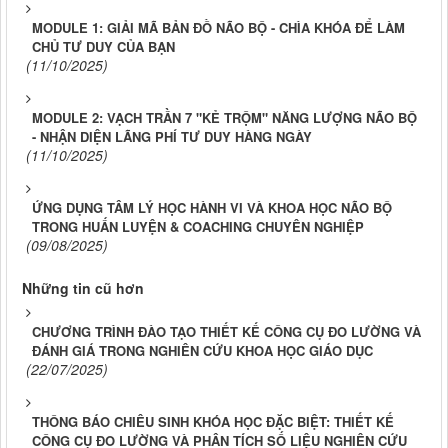
MODULE 1: GIẢI MÃ BẢN ĐỒ NÃO BỘ - CHÌA KHÓA ĐỂ LÀM
CHỦ TƯ DUY CỦA BẠN
(11/10/2025)
MODULE 2: VẠCH TRẦN 7 "KẺ TRỘM" NĂNG LƯỢNG NÃO BỘ
- NHẬN DIỆN LÃNG PHÍ TƯ DUY HÀNG NGÀY
(11/10/2025)
ỨNG DỤNG TÂM LÝ HỌC HÀNH VI VÀ KHOA HỌC NÃO BỘ
TRONG HUẤN LUYỆN & COACHING CHUYÊN NGHIỆP
(09/08/2025)
Những tin cũ hơn
CHƯƠNG TRÌNH ĐÀO TẠO THIẾT KẾ CÔNG CỤ ĐO LƯỜNG VÀ
ĐÁNH GIÁ TRONG NGHIÊN CỨU KHOA HỌC GIÁO DỤC
(22/07/2025)
THÔNG BÁO CHIÊU SINH KHÓA HỌC ĐẶC BIỆT: THIẾT KẾ
CÔNG CỤ ĐO LƯỜNG VÀ PHÂN TÍCH SỐ LIỆU NGHIÊN CỨU