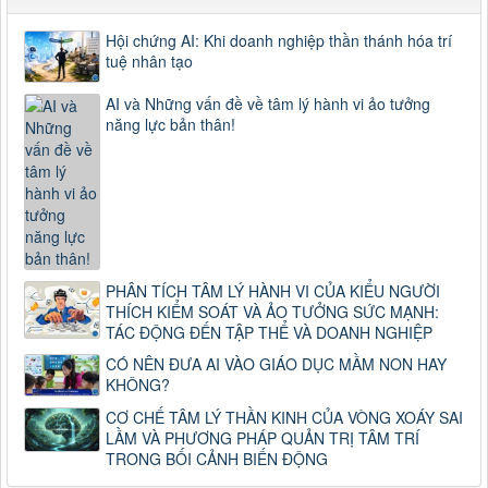
Hội chứng AI: Khi doanh nghiệp thần thánh hóa trí
tuệ nhân tạo
AI và Những vấn đề về tâm lý hành vi ảo tưởng
năng lực bản thân!
PHÂN TÍCH TÂM LÝ HÀNH VI CỦA KIỂU NGƯỜI
THÍCH KIỂM SOÁT VÀ ẢO TƯỞNG SỨC MẠNH:
TÁC ĐỘNG ĐẾN TẬP THỂ VÀ DOANH NGHIỆP
CÓ NÊN ĐƯA AI VÀO GIÁO DỤC MẦM NON HAY
KHÔNG?
CƠ CHẾ TÂM LÝ THẦN KINH CỦA VÒNG XOÁY SAI
LẦM VÀ PHƯƠNG PHÁP QUẢN TRỊ TÂM TRÍ
TRONG BỐI CẢNH BIẾN ĐỘNG