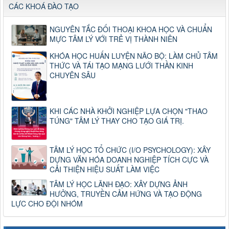
CÁC KHOÁ ĐÀO TẠO
NGUYÊN TẮC ĐỐI THOẠI KHOA HỌC VÀ CHUẨN
MỰC TÂM LÝ VỚI TRẺ VỊ THÀNH NIÊN
KHÓA HỌC HUẤN LUYỆN NÃO BỘ: LÀM CHỦ TÂM
THỨC VÀ TÁI TẠO MẠNG LƯỚI THẦN KINH
CHUYÊN SÂU
KHI CÁC NHÀ KHỞI NGHIỆP LỰA CHỌN "THAO
TÚNG" TÂM LÝ THAY CHO TẠO GIÁ TRỊ.
TÂM LÝ HỌC TỔ CHỨC (I/O PSYCHOLOGY): XÂY
DỰNG VĂN HÓA DOANH NGHIỆP TÍCH CỰC VÀ
CẢI THIỆN HIỆU SUẤT LÀM VIỆC
TÂM LÝ HỌC LÃNH ĐẠO: XÂY DỰNG ẢNH
HƯỞNG, TRUYỀN CẢM HỨNG VÀ TẠO ĐỘNG
LỰC CHO ĐỘI NHÓM