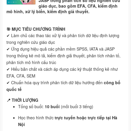
JASP trong phân tích số liệu nghiên cứu
giáo dục, bao gồm EFA, CFA, kiểm định
mô hình, xử lý biến, kiểm định giả thuyết.
🎯 MỤC TIÊU CHƯƠNG TRÌNH
✔ Làm chủ các thao tác xử lý và phân tích dữ liệu định lượng
trong nghiên cứu giáo dục
✔ Ứng dụng hiệu quả các phần mềm SPSS, IATA và JASP
trong thống kê mô tả, kiểm định giả thuyết, phân tích nhân tố,
phân tích mô hình cấu trúc
✔ Hiểu bản chất và cách áp dụng các kỹ thuật thống kê như
EFA, CFA, SEM
✔ Chuẩn hóa quy trình phân tích dữ liệu hướng đến
công bố
quốc tế
📍 THỜI LƯỢNG
Tổng số buổi:
10 buổi
(mỗi buổi 3 tiếng)
Học theo hình thức
trực tuyến hoặc trực tiếp tại Hà
Nội