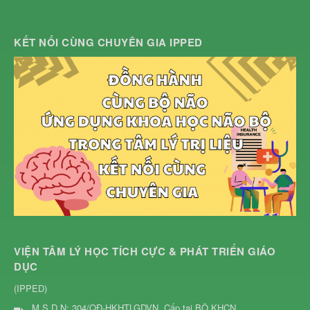
KẾT NỐI CÙNG CHUYÊN GIA IPPED
VIỆN TÂM LÝ HỌC TÍCH CỰC & PHÁT TRIỂN GIÁO
DỤC
(IPPED)
M.S.D.N: 304/QĐ-HKHTLGDVN, Cấp tại BỘ KHCN.