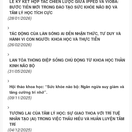
LỄ KÝ KẾT HỢP TÁC CHIẾN LƯỢC GIỮA IPPED VÀ VIOBA:
BƯỚC TIẾN MỚI TRONG ĐÀO TẠO SỨC KHỎE NÃO BỘ VÀ
TÂM LÝ HỌC TÍCH CỰC
(28/01/2026)
TÁC ĐỘNG CỦA LÀN SÓNG AI ĐẾN NHẬN THỨC, TƯ DUY VÀ
HÀNH VI CON NGƯỜI: KHOA HỌC VÀ THỰC TIỄN
(26/02/2026)
LAN TỎA THÔNG ĐIỆP SỐNG CHỦ ĐỘNG TỪ KHOA HỌC THẦN
KINH NÃO BỘ
(31/05/2026)
Hội thảo khoa học: “Sức khỏe não bộ: Ngăn ngừa suy giảm và
tăng cường trí nhớ”.
(09/11/2025)
TƯƠNG LAI CỦA TÂM LÝ HỌC: SỰ GIAO THOA VỚI TRÍ TUỆ
NHÂN TẠO (AI) TRONG VIỆC THẤU HIỂU VÀ HUẤN LUYỆN TÂM
TRÍ
(04/12/2025)