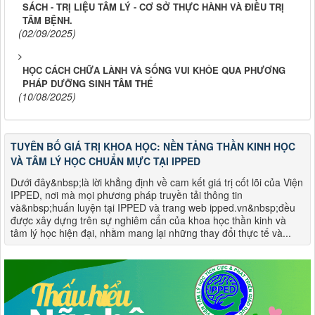
SÁCH - TRỊ LIỆU TÂM LÝ - CƠ SỞ THỰC HÀNH VÀ ĐIỀU TRỊ
TÂM BỆNH.
(02/09/2025)
HỌC CÁCH CHỮA LÀNH VÀ SỐNG VUI KHỎE QUA PHƯƠNG
PHÁP DƯỠNG SINH TÂM THỂ
(10/08/2025)
TUYÊN BỐ GIÁ TRỊ KHOA HỌC: NỀN TẢNG THẦN KINH HỌC
VÀ TÂM LÝ HỌC CHUẨN MỰC TẠI IPPED
Dưới đây&nbsp;là lời khẳng định về cam kết giá trị cốt lõi của Viện
IPPED, nơi mà mọi phương pháp truyền tải thông tin
và&nbsp;huấn luyện tại IPPED và trang web ipped.vn&nbsp;đều
được xây dựng trên sự nghiêm cẩn của khoa học thần kinh và
tâm lý học hiện đại, nhằm mang lại những thay đổi thực tế và...