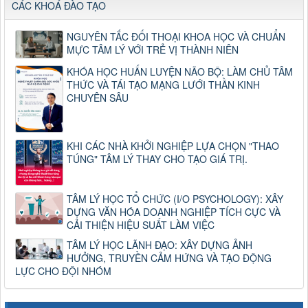
CÁC KHOÁ ĐÀO TẠO
NGUYÊN TẮC ĐỐI THOẠI KHOA HỌC VÀ CHUẨN
MỰC TÂM LÝ VỚI TRẺ VỊ THÀNH NIÊN
KHÓA HỌC HUẤN LUYỆN NÃO BỘ: LÀM CHỦ TÂM
THỨC VÀ TÁI TẠO MẠNG LƯỚI THẦN KINH
CHUYÊN SÂU
KHI CÁC NHÀ KHỞI NGHIỆP LỰA CHỌN "THAO
TÚNG" TÂM LÝ THAY CHO TẠO GIÁ TRỊ.
TÂM LÝ HỌC TỔ CHỨC (I/O PSYCHOLOGY): XÂY
DỰNG VĂN HÓA DOANH NGHIỆP TÍCH CỰC VÀ
CẢI THIỆN HIỆU SUẤT LÀM VIỆC
TÂM LÝ HỌC LÃNH ĐẠO: XÂY DỰNG ẢNH
HƯỞNG, TRUYỀN CẢM HỨNG VÀ TẠO ĐỘNG
LỰC CHO ĐỘI NHÓM