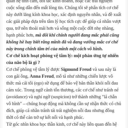
quan hệ tình cảm, đối tác kinh doanh, hoặc các trải nghiệm
cuộc sống dẫn đến mất lòng tin. Chúng tôi sẽ phân tích cơ chế
này dưới lăng kính khoa học, xác định nguyên nhân, và đề xuất
các giải pháp dựa trên tâm lý học tích cực để giúp cá nhân vượt
qua, trở nên thoải mái hơn và sống một cuộc đời nhẹ nhàng,
hạnh phúc hơn,
mà đôi khi chính người đang mắc phải cũng
không hề hay biết rằng mình đã và đang vướng mắc cơ chế
này trong chính tâm trí của mình một cách vô hình.
Cơ chế kích hoạt phòng vệ tâm lý: một phản ứng tự nhiên
của não bộ là gì ?
Cơ chế phòng vệ tâm lý được
Sigmund Freud
và sau này là
con gái ông,
Anna Freud
, mô tả như những chiến lược vô
thức mà cái tôi (ego) sử dụng để bảo vệ bản thân khỏi nỗi đau
cảm xúc. Trong ngữ cảnh tổn thương, các cơ chế như tránh né
(avoidance) và nghi ngờ (suspicion) trở thành những "lá chắn
vô hình" – chúng hoạt động mà không cần sự nhận thức có chủ
đích, giúp cá nhân tránh tái trải nghiệm nỗi đau nhưng đồng
thời có thể cản trở sự kết nối và hạnh phúc.
Từ góc nhìn khoa học thần kinh, cơ chế này liên quan đến hệ