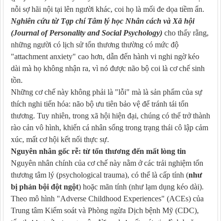
nỗi sợ hãi nội tại lên người khác, coi họ là mối đe dọa tiềm ẩn.
Nghiên cứu từ Tạp chí Tâm lý học Nhân cách và Xã hội
(Journal of Personality and Social Psychology)
cho thấy rằng,
những người có lịch sử tổn thương thường có mức độ
"attachment anxiety" cao hơn, dẫn đến hành vi nghi ngờ kéo
dài mà họ không nhận ra, vì nó được não bộ coi là cơ chế sinh
tồn.
Những cơ chế này không phải là "lỗi" mà là sản phẩm của sự
thích nghi tiến hóa: não bộ ưu tiên bảo vệ để tránh tái tổn
thương. Tuy nhiên, trong xã hội hiện đại, chúng có thể trở thành
rào cản vô hình, khiến cá nhân sống trong trạng thái cô lập cảm
xúc, mất cơ hội kết nối thực sự.
Nguyên nhân gốc rễ: từ tổn thương đến mất lòng tin
Nguyên nhân chính của cơ chế này nằm ở các trải nghiệm tổn
thương tâm lý (psychological trauma), có thể là cấp tính (
như
bị phản bội đột ngột
) hoặc mãn tính (như lạm dụng kéo dài).
Theo mô hình "Adverse Childhood Experiences" (ACEs) của
Trung tâm Kiểm soát và Phòng ngừa Dịch bệnh Mỹ (CDC),