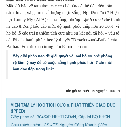
Mặc dù bảo vệ tạm thời, các cơ chế này có thể dẫn đến trầm
cảm, lo âu, và giảm chất lượng cuộc sống. Nghiên cứu từ Hiệp
hội Tâm lý Mỹ (APA) chỉ ra rằng, những người có cơ chế tránh
né cao thường báo cáo mức độ hạnh phúc thấp hơn 20-30%, vì
họ bỏ lỡ các trải nghiệm tích cực như sự kết nối xã hội – yếu tố
cốt lõi của hạnh phúc theo lý thuyết "Broaden-and-Build" của
Barbara Fredrickson trong tâm lý học tích cực.
Vậy giải pháp nào để giải quyết và loại bỏ cơ chế phòng
vệ tâm lý này để có cuộc sống hạnh phúc hơn ? xin mời
bạn đọc tiếp trong link:
Tác giả bài viết:
Ts Nguyễn Hữu Thi
VIỆN TÂM LÝ HỌC TÍCH CỰC & PHÁT TRIỂN GIÁO DỤC
(IPPED)
Giấy phép số: 304/QĐ-HKHTLGDVN, Cấp tại BỘ KHCN.
Chịu trách nhiệm: GS - TS Nguyễn Công Khanh (Viện