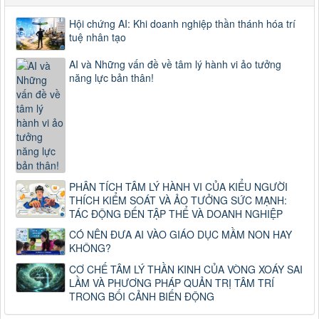
Hội chứng AI: Khi doanh nghiệp thần thánh hóa trí
tuệ nhân tạo
AI và Những vấn đề về tâm lý hành vi ảo tưởng
năng lực bản thân!
PHÂN TÍCH TÂM LÝ HÀNH VI CỦA KIỂU NGƯỜI
THÍCH KIỂM SOÁT VÀ ẢO TƯỞNG SỨC MẠNH:
TÁC ĐỘNG ĐẾN TẬP THỂ VÀ DOANH NGHIỆP
CÓ NÊN ĐƯA AI VÀO GIÁO DỤC MẦM NON HAY
KHÔNG?
CƠ CHẾ TÂM LÝ THẦN KINH CỦA VÒNG XOÁY SAI
LẦM VÀ PHƯƠNG PHÁP QUẢN TRỊ TÂM TRÍ
TRONG BỐI CẢNH BIẾN ĐỘNG