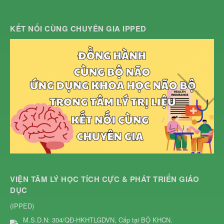
KẾT NỐI CÙNG CHUYÊN GIA IPPED
VIỆN TÂM LÝ HỌC TÍCH CỰC & PHÁT TRIỂN GIÁO
DỤC
(IPPED)
M.S.D.N: 304/QĐ-HKHTLGDVN, Cấp tại BỘ KHCN.