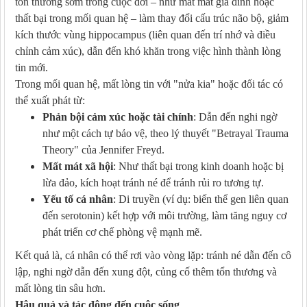
tổn thương sớm trong cuộc đời – như mất mát gia đình hoặc
thất bại trong mối quan hệ – làm thay đổi cấu trúc não bộ, giảm
kích thước vùng hippocampus (liên quan đến trí nhớ và điều
chỉnh cảm xúc), dẫn đến khó khăn trong việc hình thành lòng
tin mới.
Trong mối quan hệ, mất lòng tin với "nửa kia" hoặc đối tác có
thể xuất phát từ:
Phản bội cảm xúc hoặc tài chính
: Dẫn đến nghi ngờ
như một cách tự bảo vệ, theo lý thuyết "Betrayal Trauma
Theory" của Jennifer Freyd.
Mất mát xã hội
: Như thất bại trong kinh doanh hoặc bị
lừa đảo, kích hoạt tránh né để tránh rủi ro tương tự.
Yếu tố cá nhân
: Di truyền (ví dụ: biến thể gen liên quan
đến serotonin) kết hợp với môi trường, làm tăng nguy cơ
phát triển cơ chế phòng vệ mạnh mẽ.
Kết quả là, cá nhân có thể rơi vào vòng lặp: tránh né dẫn đến cô
lập, nghi ngờ dẫn đến xung đột, củng cố thêm tổn thương và
mất lòng tin sâu hơn.
Hậu quả và tác động đến cuộc sống