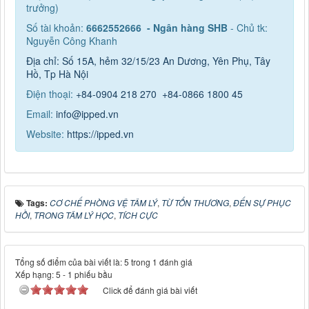
trưởng)
Số tài khoản:
6662552666 - Ngân hàng SHB
- Chủ tk:
Nguyễn Công Khanh
Địa chỉ: Số 15A, hẻm 32/15/23 An Dương, Yên Phụ, Tây
Hồ, Tp Hà Nội
Điện thoại:
+84-0904 218 270
+84-0866 1800 45
Email:
info@ipped.vn
Website:
https://ipped.vn
Tags:
CƠ CHẾ PHÒNG VỆ TÂM LÝ
,
TỪ TỔN THƯƠNG
,
ĐẾN SỰ PHỤC
HỒI
,
TRONG TÂM LÝ HỌC
,
TÍCH CỰC
Tổng số điểm của bài viết là: 5 trong 1 đánh giá
Xếp hạng:
5
-
1
phiếu bầu
Click để đánh giá bài viết